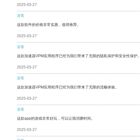
2025-03-27
游客
这款软件的价格非常实惠，值得推荐。
2025-03-27
游客
这款加速器VPM应用程序已经为我们带来了无限的隐私保护和安全性保护
2025-03-27
游客
这款加速器VPM应用程序已经为我们带来了无限的流畅体验。
2025-03-27
游客
这款app的游戏非常好玩，可以让我消磨时间。
2025-03-27