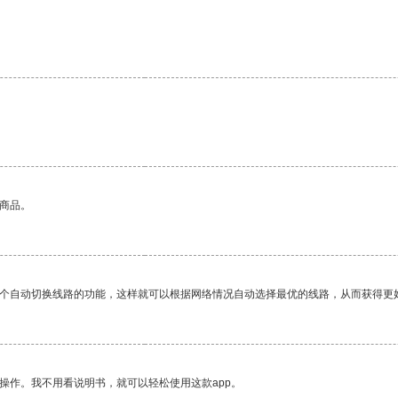
的商品。
一个自动切换线路的功能，这样就可以根据网络情况自动选择最优的线路，从而获得更
操作。我不用看说明书，就可以轻松使用这款app。