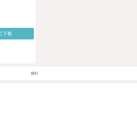
PC下载
排行