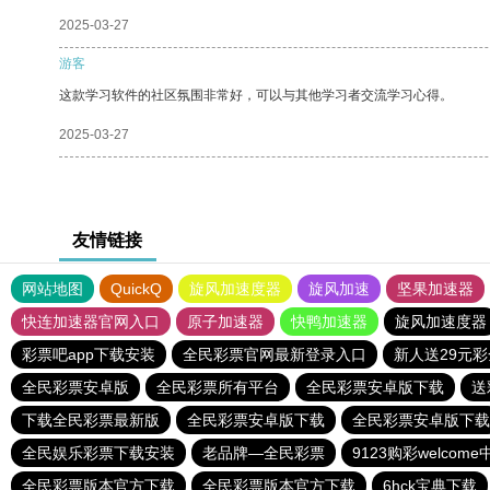
2025-03-27
游客
这款学习软件的社区氛围非常好，可以与其他学习者交流学习心得。
2025-03-27
友情链接
网站地图
QuickQ
旋风加速度器
旋风加速
坚果加速器
快连加速器官网入口
原子加速器
快鸭加速器
旋风加速度器
彩票吧app下载安装
全民彩票官网最新登录入口
新人送29元
全民彩票安卓版
全民彩票所有平台
全民彩票安卓版下载
送
下载全民彩票最新版
全民彩票安卓版下载
全民彩票安卓版下载
全民娱乐彩票下载安装
老品牌—全民彩票
9123购彩welcome
全民彩票版本官方下载
全民彩票版本官方下载
6hck宝典下载