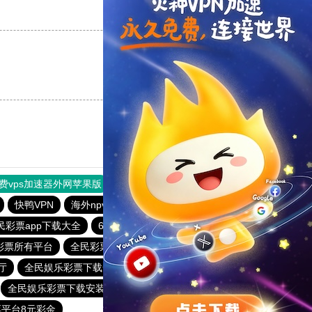
支持
[0]
反对
[0]
支持
[0]
反对
[0]
费vps加速器外网苹果版
旋风加速度器
快连加速器
快鸭VPN
海外npv加速器官网
老品牌—全民彩票
民彩票app下载大全
6f彩票welcome
全民彩票版本官方下载
彩票所有平台
全民彩票平台登录
全民彩票版本官方下载
厅
全民娱乐彩票下载安装
全民彩票所有平台
全民娱乐彩票下载安装
全民彩票官网app下载安装
票平台8元彩金