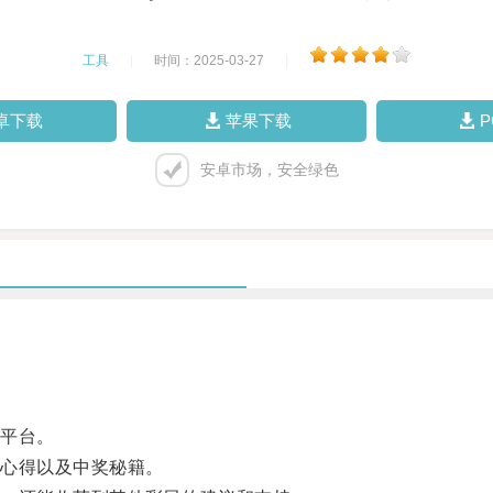
工具
|
时间：2025-03-27
|
卓下载
苹果下载
安卓市场，安全绿色
平台。
心得以及中奖秘籍。