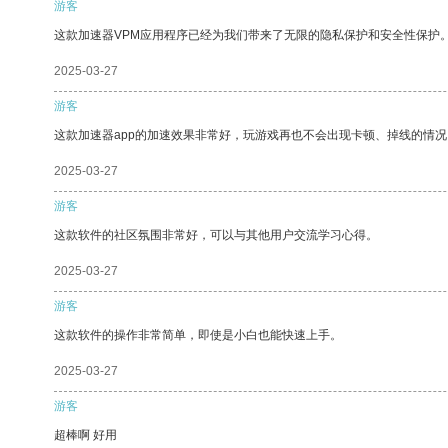
游客
这款加速器VPM应用程序已经为我们带来了无限的隐私保护和安全性保护
2025-03-27
游客
这款加速器app的加速效果非常好，玩游戏再也不会出现卡顿、掉线的情况
2025-03-27
游客
这款软件的社区氛围非常好，可以与其他用户交流学习心得。
2025-03-27
游客
这款软件的操作非常简单，即使是小白也能快速上手。
2025-03-27
游客
超棒啊 好用