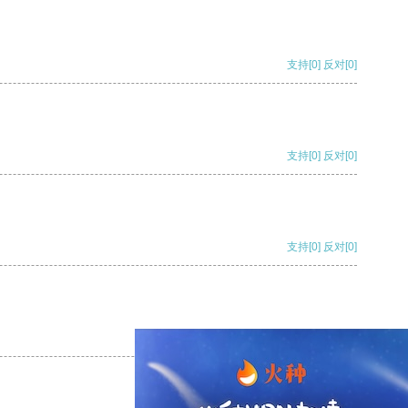
支持
[0]
反对
[0]
支持
[0]
反对
[0]
支持
[0]
反对
[0]
支持
[0]
反对
[0]