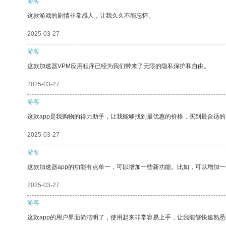
游客
这款游戏的剧情非常感人，让我久久不能忘怀。
2025-03-27
游客
这款加速器VPM应用程序已经为我们带来了无限的隐私保护和自由。
2025-03-27
游客
这款app是我购物的得力助手，让我能够找到最优惠的价格，买到最合适
2025-03-27
游客
这款加速器app的功能有点单一，可以增加一些新功能。比如，可以增加
2025-03-27
游客
这款app的用户界面简洁明了，使用起来非常容易上手，让我能够快速熟悉