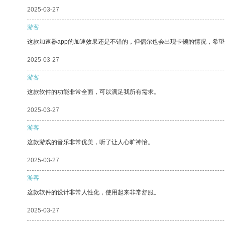
2025-03-27
游客
这款加速器app的加速效果还是不错的，但偶尔也会出现卡顿的情况，希
2025-03-27
游客
这款软件的功能非常全面，可以满足我所有需求。
2025-03-27
游客
这款游戏的音乐非常优美，听了让人心旷神怡。
2025-03-27
游客
这款软件的设计非常人性化，使用起来非常舒服。
2025-03-27