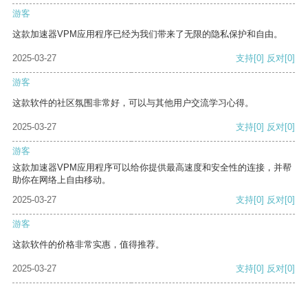
游客
这款加速器VPM应用程序已经为我们带来了无限的隐私保护和自由。
2025-03-27
支持
[0]
反对
[0]
游客
这款软件的社区氛围非常好，可以与其他用户交流学习心得。
2025-03-27
支持
[0]
反对
[0]
游客
这款加速器VPM应用程序可以给你提供最高速度和安全性的连接，并帮
助你在网络上自由移动。
2025-03-27
支持
[0]
反对
[0]
游客
这款软件的价格非常实惠，值得推荐。
2025-03-27
支持
[0]
反对
[0]