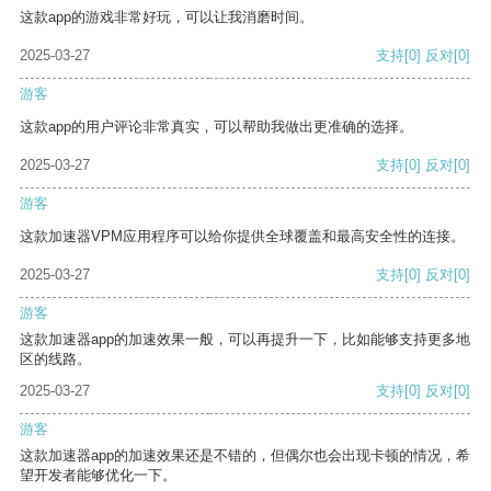
这款app的游戏非常好玩，可以让我消磨时间。
2025-03-27
支持
[0]
反对
[0]
游客
这款app的用户评论非常真实，可以帮助我做出更准确的选择。
2025-03-27
支持
[0]
反对
[0]
游客
这款加速器VPM应用程序可以给你提供全球覆盖和最高安全性的连接。
2025-03-27
支持
[0]
反对
[0]
游客
这款加速器app的加速效果一般，可以再提升一下，比如能够支持更多地
区的线路。
2025-03-27
支持
[0]
反对
[0]
游客
这款加速器app的加速效果还是不错的，但偶尔也会出现卡顿的情况，希
望开发者能够优化一下。