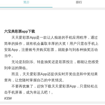
简介
排行
六宝典彩票app下载
天天爱彩票App是一款让人痴迷的手机应用程序，通过
简单的操作，就有机会赢取丰厚的大奖！用户只需在手机上
安装App，注册账号并购买彩票，就能参与到各种抽奖活动
当中。
无论是刮刮乐、转盘抽奖还是彩票投注，都能让您感受
到幸运的降临。
而且，天天爱彩票App还提供实时开奖信息和中奖结果
查询，让您随时掌握自己的中奖情况。
不要再犹豫了，赶快下载天天爱彩票App，只需轻松点
击手机屏幕，成为幸运儿吧！。
#39#