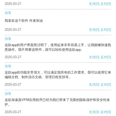
2025-03-27
支持
[0]
反对
[0]
游客
我喜欢这个软件 作者加油
2025-03-27
支持
[0]
反对
[0]
游客
这款app的用户界面简洁明了，使用起来非常容易上手，让我能够快速熟
悉操作。我不用看说明书，就可以轻松使用这款app。
2025-03-27
支持
[0]
反对
[0]
游客
这款app的功能非常强大，可以满足我所有的工作需求。我可以使用它来
编辑文档、制作演示文稿、管理日程安排等。
2025-03-27
支持
[0]
反对
[0]
游客
这款加速器VPM应用程序已经为我们带来了无限的隐私保护和安全性保
护。
2025-03-27
支持
[0]
反对
[0]