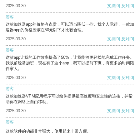
2025-03-30
支持
[0]
反对
[0]
游客
这款加速器app的价格有点贵，可以适当降低一些。我个人觉得，一款加
速器app的价格应该在50元以下才比较合理。
2025-03-30
支持
[0]
反对
[0]
游客
这款app让我的工作效率提高了50%，让我能够更轻松地完成工作任务。
我以前经常加班，现在有了这个app，我可以提前下班，有更多的时间陪
伴家人。
2025-03-30
支持
[0]
反对
[0]
游客
这款加速器VPM应用程序可以给你提供最高速度和安全性的连接，并帮
助你在网络上自由移动。
2025-03-30
支持
[0]
反对
[0]
游客
这款软件的功能非常强大，使用起来非常方便。