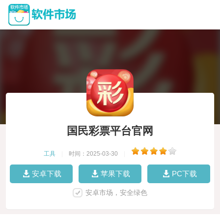
国民彩票平台官网
工具
|
时间：2025-03-30
|
安卓下载
苹果下载
PC下载
安卓市场，安全绿色