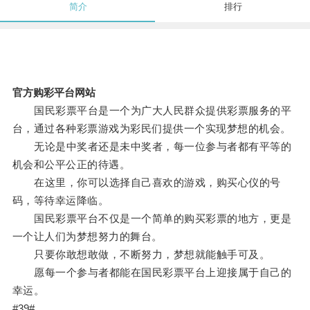
简介
排行
官方购彩平台网站
国民彩票平台是一个为广大人民群众提供彩票服务的平
台，通过各种彩票游戏为彩民们提供一个实现梦想的机会。
无论是中奖者还是未中奖者，每一位参与者都有平等的
机会和公平公正的待遇。
在这里，你可以选择自己喜欢的游戏，购买心仪的号
码，等待幸运降临。
国民彩票平台不仅是一个简单的购买彩票的地方，更是
一个让人们为梦想努力的舞台。
只要你敢想敢做，不断努力，梦想就能触手可及。
愿每一个参与者都能在国民彩票平台上迎接属于自己的
幸运。
#39#