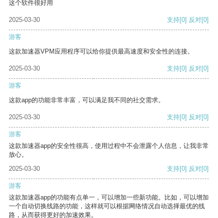
这个软件很好用
2025-03-30
支持
[0]
反对
[0]
游客
这款加速器VPM应用程序可以给你提供最高速度和安全性的连接。
2025-03-30
支持
[0]
反对
[0]
游客
这款app的功能非常丰富，可以满足我不同的社交需求。
2025-03-30
支持
[0]
反对
[0]
游客
这款加速器app的安全性很高，使用过程中不会泄露个人信息，让我非常
放心。
2025-03-30
支持
[0]
反对
[0]
游客
这款加速器app的功能有点单一，可以增加一些新功能。比如，可以增加
一个自动切换线路的功能，这样就可以根据网络情况自动选择最优的线
路，从而获得更好的加速效果。