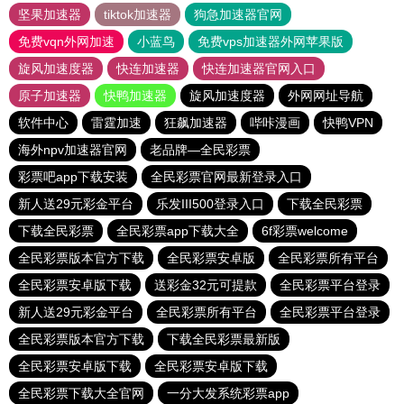
坚果加速器
tiktok加速器
狗急加速器官网
免费vqn外网加速
小蓝鸟
免费vps加速器外网苹果版
旋风加速度器
快连加速器
快连加速器官网入口
原子加速器
快鸭加速器
旋风加速度器
外网网址导航
软件中心
雷霆加速
狂飙加速器
哔咔漫画
快鸭VPN
海外npv加速器官网
老品牌—全民彩票
彩票吧app下载安装
全民彩票官网最新登录入口
新人送29元彩金平台
乐发III500登录入口
下载全民彩票
下载全民彩票
全民彩票app下载大全
6f彩票welcome
全民彩票版本官方下载
全民彩票安卓版
全民彩票所有平台
全民彩票安卓版下载
送彩金32元可提款
全民彩票平台登录
新人送29元彩金平台
全民彩票所有平台
全民彩票平台登录
全民彩票版本官方下载
下载全民彩票最新版
全民彩票安卓版下载
全民彩票安卓版下载
全民彩票下载大全官网
一分大发系统彩票app