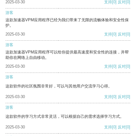
2025-03-30
支持
[0]
反对
[0]
游客
这款加速器VPM应用程序已经为我们带来了无限的流畅体验和安全性保
护。
2025-03-30
支持
[0]
反对
[0]
游客
这款加速器VPM应用程序可以给你提供最高速度和安全性的连接，并帮
助你在网络上自由移动。
2025-03-30
支持
[0]
反对
[0]
游客
这款软件的社区氛围非常好，可以与其他用户交流学习心得。
2025-03-30
支持
[0]
反对
[0]
游客
这款软件的学习方式非常灵活，可以根据自己的需求选择学习方式。
2025-03-30
支持
[0]
反对
[0]