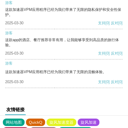
游客
这款加速器VPM应用程序已经为我们带来了无限的隐私保护和安全性保
护。
2025-03-30
支持
[0]
反对
[0]
游客
这款app的酒店、餐厅推荐非常有用，让我能够享受到高品质的旅行体
验。
2025-03-30
支持
[0]
反对
[0]
游客
这款加速器VPM应用程序已经为我们带来了无限的流畅体验。
2025-03-30
支持
[0]
反对
[0]
友情链接
网站地图
QuickQ
旋风加速度器
旋风加速