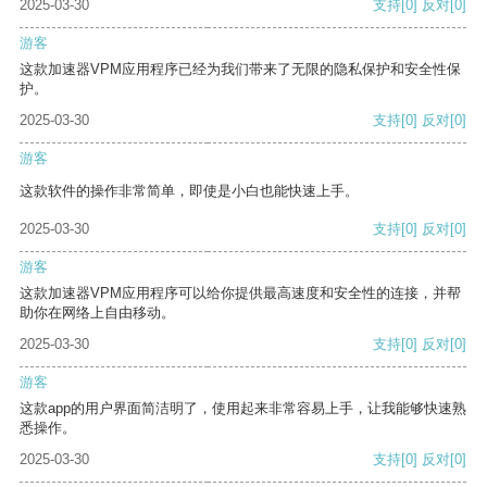
2025-03-30
支持
[0]
反对
[0]
游客
这款加速器VPM应用程序已经为我们带来了无限的隐私保护和安全性保
护。
2025-03-30
支持
[0]
反对
[0]
游客
这款软件的操作非常简单，即使是小白也能快速上手。
2025-03-30
支持
[0]
反对
[0]
游客
这款加速器VPM应用程序可以给你提供最高速度和安全性的连接，并帮
助你在网络上自由移动。
2025-03-30
支持
[0]
反对
[0]
游客
这款app的用户界面简洁明了，使用起来非常容易上手，让我能够快速熟
悉操作。
2025-03-30
支持
[0]
反对
[0]