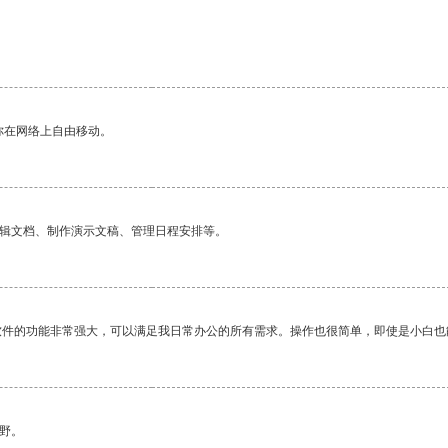
你在网络上自由移动。
编辑文档、制作演示文稿、管理日程安排等。
软件的功能非常强大，可以满足我日常办公的所有需求。操作也很简单，即使是小白也
野。