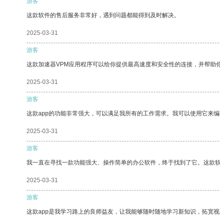
游客
这款软件的售后服务非常好，遇到问题都能得到及时解决。
2025-03-31
游客
这款加速器VPM应用程序可以给你提供最高速度和安全性的连接，并帮助
2025-03-31
游客
这款app的功能非常强大，可以满足我所有的工作需求。我可以使用它来
2025-03-31
游客
我一直在寻找一款功能强大、操作简单的办公软件，终于找到了它。这款
2025-03-31
游客
这款app是我学习路上的良师益友，让我能够随时随地学习新知识，拓宽视