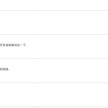
望开发者能够优化一下。
区的线路。