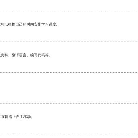
我可以根据自己的时间安排学习进度。
找资料、翻译语言、编写代码等。
你在网络上自由移动。