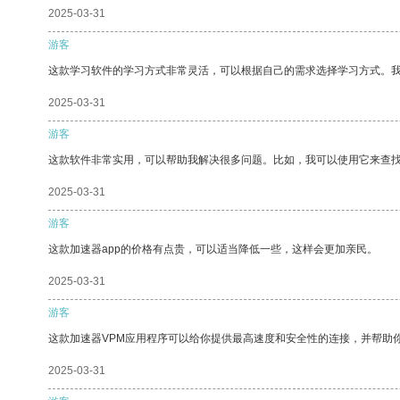
2025-03-31
游客
这款学习软件的学习方式非常灵活，可以根据自己的需求选择学习方式。
2025-03-31
游客
这款软件非常实用，可以帮助我解决很多问题。比如，我可以使用它来查
2025-03-31
游客
这款加速器app的价格有点贵，可以适当降低一些，这样会更加亲民。
2025-03-31
游客
这款加速器VPM应用程序可以给你提供最高速度和安全性的连接，并帮助
2025-03-31