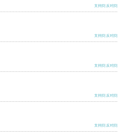
支持
[0]
反对
[0]
支持
[0]
反对
[0]
支持
[0]
反对
[0]
支持
[0]
反对
[0]
支持
[0]
反对
[0]