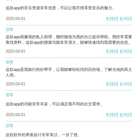
这款app的音乐资源非常优质，可以让我尽情享受音乐的魅力。
2025-04-01
支持
[0]
反对
[0]
游客
这款app就像我的私人助理，随时随地为我的办公提供帮助。我经常需要
查找资料，这款app的搜索功能非常强大，能够快速找到我需要的信息。
2025-04-01
支持
[0]
反对
[0]
游客
这款app是我旅行的好帮手，让我能够轻松找到目的地，了解当地的风土
人情。
2025-04-01
支持
[0]
反对
[0]
游客
这款app的功能非常丰富，可以满足我不同的社交需求。
2025-04-01
支持
[0]
反对
[0]
游客
这款软件的界面设计非常简洁，一目了然。