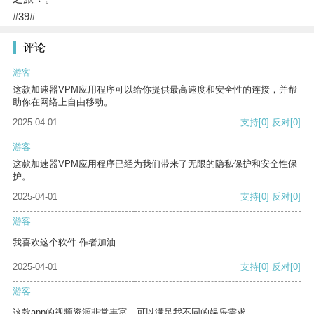
#39#
评论
游客
这款加速器VPM应用程序可以给你提供最高速度和安全性的连接，并帮
助你在网络上自由移动。
2025-04-01
支持
[0]
反对
[0]
游客
这款加速器VPM应用程序已经为我们带来了无限的隐私保护和安全性保
护。
2025-04-01
支持
[0]
反对
[0]
游客
我喜欢这个软件 作者加油
2025-04-01
支持
[0]
反对
[0]
游客
这款app的视频资源非常丰富，可以满足我不同的娱乐需求。