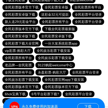
下载全民彩票
全民彩票app下载大全
6f彩票welcome
全民彩票版本官方下载
全民彩票安卓版
全民彩票所有平台
全民彩票安卓版下载
送彩金32元可提款
全民彩票平台登录
新人送29元彩金平台
全民彩票所有平台
全民彩票平台登录
全民彩票版本官方下载
下载全民彩票最新版
全民彩票安卓版下载
全民彩票安卓版下载
全民彩票下载大全官网
一分大发系统彩票app
vip彩票-购彩大厅
全民娱乐彩票下载安装
全民彩票所有平台
全民娱乐彩票下载安装
老品牌—全民彩票
9123购彩welcome中心
全民彩票所有平台
永盈彩票-购彩大厅
全民彩票平台登录
全民娱乐彩票下载安装
全民彩票官网app下载安装
全民彩票版本官方下载
全民彩票版本官方下载
6hck宝典下载
6号平台彩票下载?
全民彩票平台登录
下载全民彩票
168彩票平台8元彩金
永久免费使用的加速器
下载