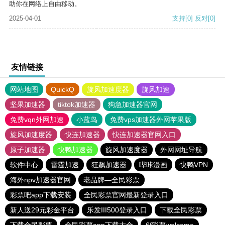
助你在网络上自由移动。
2025-04-01
支持
[0]
反对
[0]
友情链接
网站地图
QuickQ
旋风加速度器
旋风加速
坚果加速器
tiktok加速器
狗急加速器官网
免费vqn外网加速
小蓝鸟
免费vps加速器外网苹果版
旋风加速度器
快连加速器
快连加速器官网入口
原子加速器
快鸭加速器
旋风加速度器
外网网址导航
软件中心
雷霆加速
狂飙加速器
哔咔漫画
快鸭VPN
海外npv加速器官网
老品牌—全民彩票
彩票吧app下载安装
全民彩票官网最新登录入口
新人送29元彩金平台
乐发III500登录入口
下载全民彩票