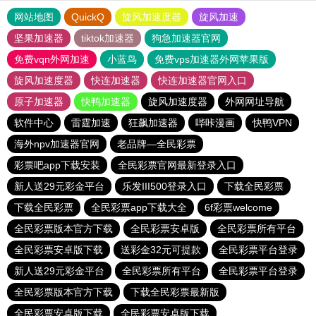
网站地图
QuickQ
旋风加速度器
旋风加速
坚果加速器
tiktok加速器
狗急加速器官网
免费vqn外网加速
小蓝鸟
免费vps加速器外网苹果版
旋风加速度器
快连加速器
快连加速器官网入口
原子加速器
快鸭加速器
旋风加速度器
外网网址导航
软件中心
雷霆加速
狂飙加速器
哔咔漫画
快鸭VPN
海外npv加速器官网
老品牌—全民彩票
彩票吧app下载安装
全民彩票官网最新登录入口
新人送29元彩金平台
乐发III500登录入口
下载全民彩票
下载全民彩票
全民彩票app下载大全
6f彩票welcome
全民彩票版本官方下载
全民彩票安卓版
全民彩票所有平台
全民彩票安卓版下载
送彩金32元可提款
全民彩票平台登录
新人送29元彩金平台
全民彩票所有平台
全民彩票平台登录
全民彩票版本官方下载
下载全民彩票最新版
全民彩票安卓版下载
全民彩票安卓版下载