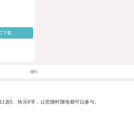
PC下载
排行
1选5、快乐8等，让您随时随地都可以参与。