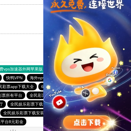
支持
[0]
反对
[0]
费vps加速器外网苹果版
旋风加速度器
快连加速器
快鸭VPN
海外npv加速器官网
老品牌—全民彩票
民彩票app下载大全
6f彩票welcome
全民彩票版本官方下载
彩票所有平台
全民彩票平台登录
全民彩票版本官方下载
厅
全民娱乐彩票下载安装
全民彩票所有平台
全民娱乐彩票下载安装
全民彩票官网app下载安装
票平台8元彩金