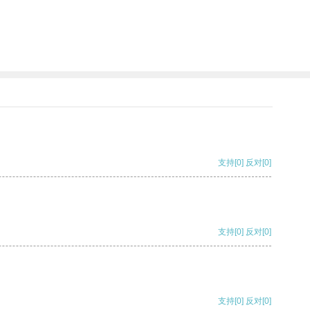
支持
[0]
反对
[0]
支持
[0]
反对
[0]
支持
[0]
反对
[0]