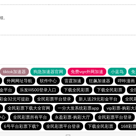
绩。
tiktok加速器
狗急加速器官网
免费vqn外网加速
小蓝鸟
免
外网网址导航
软件中心
雷霆加速
狂飙加速器
哔咔漫画
彩金平台
乐发III500登录入口
下载全民彩票
下载全民彩票
全
彩金32元可提款
全民彩票平台登录
新人送29元彩金平台
全民
全民彩票下载大全官网
一分大发系统彩票app
vip彩票-购彩大
中心
全民彩票所有平台
永盈彩票-购彩大厅
全民彩票平台登录
6号平台彩票下载?
全民彩票平台登录
下载全民彩票
168彩