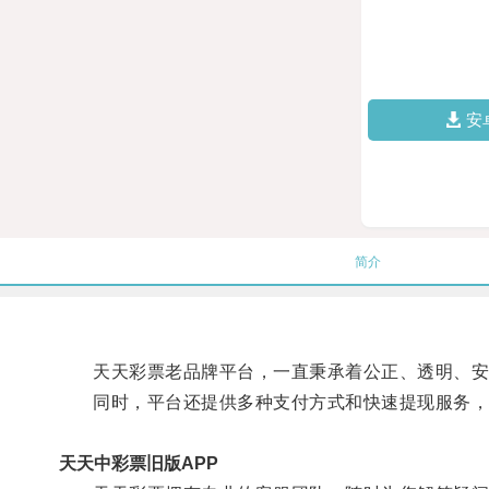
安
简介
天天彩票老品牌平台，一直秉承着公正、透明、安全
同时，平台还提供多种支付方式和快速提现服务，
天天中彩票旧版APP