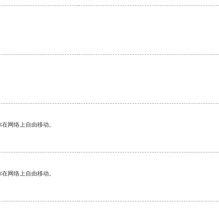
你在网络上自由移动。
你在网络上自由移动。