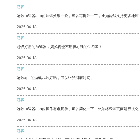
游客
这款加速器app的加速效果一般，可以再提升一下，比如能够支持更多地
2025-04-18
游客
超级好用的加速器，妈妈再也不用担心我的学习啦！
2025-04-18
游客
这款app的游戏非常好玩，可以让我消磨时间。
2025-04-18
游客
这款加速器app的操作有点复杂，可以简化一下，比如将设置页面进行优化
2025-04-18
游客