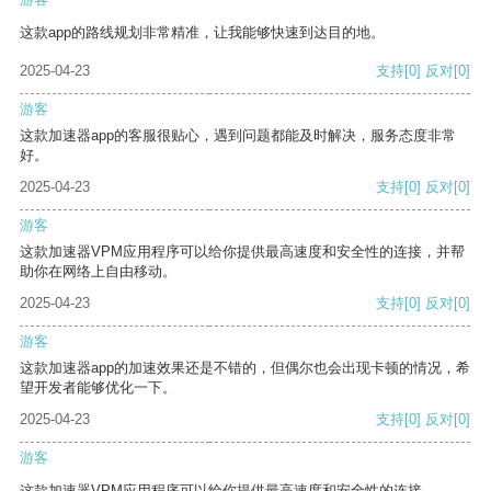
这款app的路线规划非常精准，让我能够快速到达目的地。
2025-04-23
支持
[0]
反对
[0]
游客
这款加速器app的客服很贴心，遇到问题都能及时解决，服务态度非常
好。
2025-04-23
支持
[0]
反对
[0]
游客
这款加速器VPM应用程序可以给你提供最高速度和安全性的连接，并帮
助你在网络上自由移动。
2025-04-23
支持
[0]
反对
[0]
游客
这款加速器app的加速效果还是不错的，但偶尔也会出现卡顿的情况，希
望开发者能够优化一下。
2025-04-23
支持
[0]
反对
[0]
游客
这款加速器VPM应用程序可以给你提供最高速度和安全性的连接。