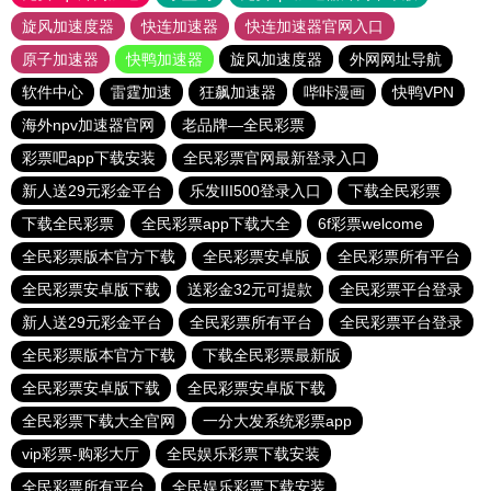
旋风加速度器
快连加速器
快连加速器官网入口
原子加速器
快鸭加速器
旋风加速度器
外网网址导航
软件中心
雷霆加速
狂飙加速器
哔咔漫画
快鸭VPN
海外npv加速器官网
老品牌—全民彩票
彩票吧app下载安装
全民彩票官网最新登录入口
新人送29元彩金平台
乐发III500登录入口
下载全民彩票
下载全民彩票
全民彩票app下载大全
6f彩票welcome
全民彩票版本官方下载
全民彩票安卓版
全民彩票所有平台
全民彩票安卓版下载
送彩金32元可提款
全民彩票平台登录
新人送29元彩金平台
全民彩票所有平台
全民彩票平台登录
全民彩票版本官方下载
下载全民彩票最新版
全民彩票安卓版下载
全民彩票安卓版下载
全民彩票下载大全官网
一分大发系统彩票app
vip彩票-购彩大厅
全民娱乐彩票下载安装
全民彩票所有平台
全民娱乐彩票下载安装