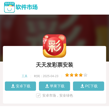
天天发彩票安装
工具
|
时间：2025-04-23
|
安卓下载
苹果下载
PC下载
安卓市场，安全绿色