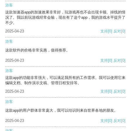
游客
这款加速器app的加速效果非常好，玩游戏再也不会出现卡顿、掉线的情
况了。我以前玩游戏经常会输，现在有了这个app，我的游戏水平提升了
不少。
2025-04-23
支持
[0]
反对
[0]
游客
这款软件的价格非常实惠，值得推荐。
2025-04-23
支持
[0]
反对
[0]
游客
这款app的功能非常强大，可以满足我所有的工作需求。我可以使用它来
编辑文档、制作演示文稿、管理日程安排等。
2025-04-23
支持
[0]
反对
[0]
游客
这款app的用户群体非常庞大，我可以结识到来自世界各地的朋友。
2025-04-23
支持
[0]
反对
[0]
游客