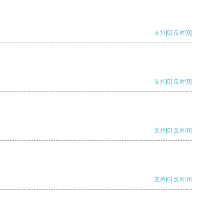
支持
[0]
反对
[0]
支持
[0]
反对
[0]
支持
[0]
反对
[0]
支持
[0]
反对
[0]