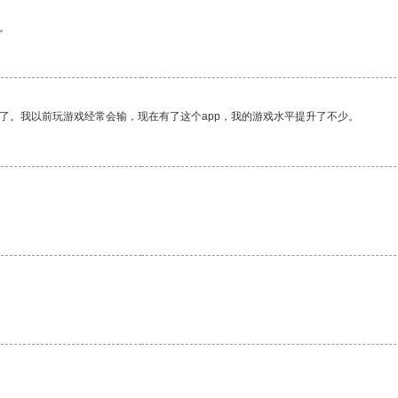
。
了。我以前玩游戏经常会输，现在有了这个app，我的游戏水平提升了不少。
。