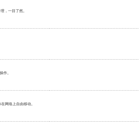
合理，一目了然。
悉操作。
你在网络上自由移动。