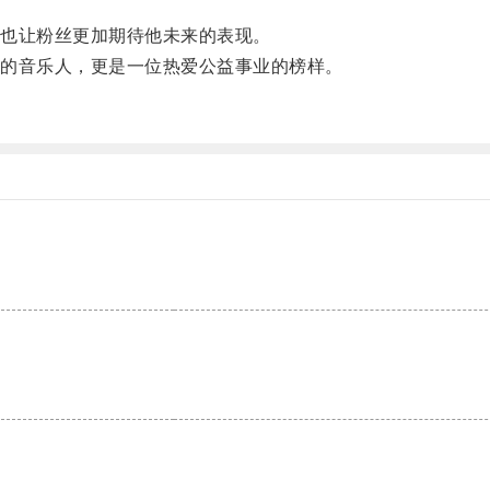
也让粉丝更加期待他未来的表现。
的音乐人，更是一位热爱公益事业的榜样。