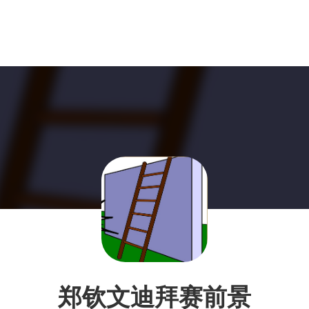
郑钦文迪拜赛前景