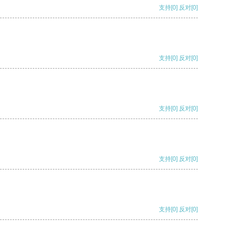
支持
[0]
反对
[0]
支持
[0]
反对
[0]
支持
[0]
反对
[0]
支持
[0]
反对
[0]
支持
[0]
反对
[0]