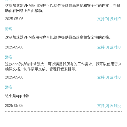
这款加速器VPM应用程序可以给你提供最高速度和安全性的连接，并帮
助你在网络上自由移动。
2025-05-06
支持
[0]
反对
[0]
游客
这款加速器VPM应用程序可以给你提供最高速度和安全性的连接。
2025-05-06
支持
[0]
反对
[0]
游客
这款app的功能非常强大，可以满足我所有的工作需求。我可以使用它来
编辑文档、制作演示文稿、管理日程安排等。
2025-05-06
支持
[0]
反对
[0]
游客
这个是app神器
2025-05-06
支持
[0]
反对
[0]