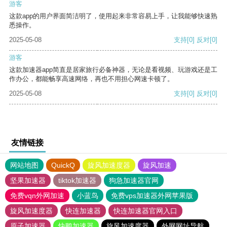
游客
这款app的用户界面简洁明了，使用起来非常容易上手，让我能够快速熟
悉操作。
2025-05-08
支持
[0]
反对
[0]
游客
这款加速器app简直是居家旅行必备神器，无论是看视频、玩游戏还是工
作办公，都能畅享高速网络，再也不用担心网速卡顿了。
2025-05-08
支持
[0]
反对
[0]
友情链接
网站地图
QuickQ
旋风加速度器
旋风加速
坚果加速器
tiktok加速器
狗急加速器官网
免费vqn外网加速
小蓝鸟
免费vps加速器外网苹果版
旋风加速度器
快连加速器
快连加速器官网入口
原子加速器
快鸭加速器
旋风加速度器
外网网址导航