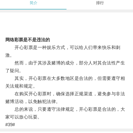
简介
排行
网络彩票是不是违法的
开心彩票是一种娱乐方式，可以给人们带来快乐和刺
激。
然而，由于其涉及赌博的成分，部分人对其合法性产生
了疑问。
其实，开心彩票在大多数地区是合法的，但需要遵守相
关法规和规定。
在购买开心彩票时，确保选择正规渠道，避免参与非法
赌博活动，以免触犯法律。
总的来说，只要遵守法律规定，开心彩票是合法的，大
家可以放心玩耍。
#39#