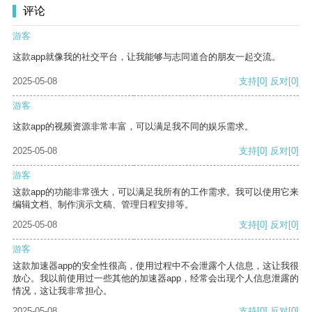
评论
游客
这款app就像我的社交平台，让我能够与志同道合的朋友一起交流。
2025-05-08
支持
[0]
反对
[0]
游客
这款app的视频资源非常丰富，可以满足我不同的娱乐需求。
2025-05-08
支持
[0]
反对
[0]
游客
这款app的功能非常强大，可以满足我所有的工作需求。我可以使用它来
编辑文档、制作演示文稿、管理日程安排等。
2025-05-08
支持
[0]
反对
[0]
游客
这款加速器app的安全性很高，使用过程中不会泄露个人信息，这让我很
放心。我以前使用过一些其他的加速器app，经常会出现个人信息泄露的
情况，这让我非常担心。
2025-05-08
支持
[0]
反对
[0]