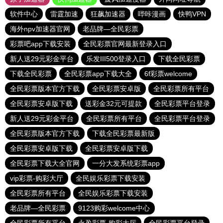
软件中心
雷霆加速
狂飙加速器
哔咔漫画
快鸭VPN
海外npv加速器官网
老品牌—全民彩票
彩票吧app下载安装
全民彩票官网最新登录入口
新人送29元彩金平台
乐发III500登录入口
下载全民彩票
下载全民彩票
全民彩票app下载大全
6f彩票welcome
全民彩票版本官方下载
全民彩票安卓版
全民彩票所有平台
全民彩票安卓版下载
送彩金32元可提款
全民彩票平台登录
新人送29元彩金平台
全民彩票所有平台
全民彩票平台登录
全民彩票版本官方下载
下载全民彩票最新版
全民彩票安卓版下载
全民彩票安卓版下载
全民彩票下载大全官网
一分大发系统彩票app
vip彩票-购彩大厅
全民娱乐彩票下载安装
全民彩票所有平台
全民娱乐彩票下载安装
老品牌—全民彩票
9123购彩welcome中心