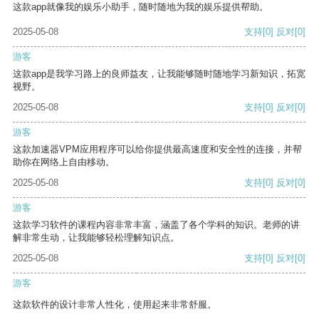
这款app就像我的娱乐小助手，随时随地为我的娱乐提供帮助。
2025-05-08
支持
[0]
反对
[0]
游客
这款app是我学习路上的良师益友，让我能够随时随地学习新知识，拓宽
视野。
2025-05-08
支持
[0]
反对
[0]
游客
这款加速器VPM应用程序可以给你提供最高速度和安全性的连接，并帮
助你在网络上自由移动。
2025-05-08
支持
[0]
反对
[0]
游客
这款学习软件的课程内容非常丰富，涵盖了各个学科的知识。老师的讲
解非常生动，让我能够轻松理解知识点。
2025-05-08
支持
[0]
反对
[0]
游客
这款软件的设计非常人性化，使用起来非常舒服。