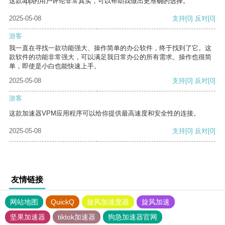
这款app的用户评论非常真实，可以帮助我做出更准确的选择。
2025-05-08
支持
[0]
反对
[0]
游客
我一直在寻找一款功能强大、操作简单的办公软件，终于找到了它。这
款软件的功能非常强大，可以满足我日常办公的所有需求。操作也很简
单，即使是小白也能快速上手。
2025-05-08
支持
[0]
反对
[0]
游客
这款加速器VPM应用程序可以给你提供最高速度和安全性的连接。
2025-05-08
支持
[0]
反对
[0]
友情链接
网站地图
QuickQ
旋风加速度器
旋风加速
坚果加速器
tiktok加速器
狗急加速器官网