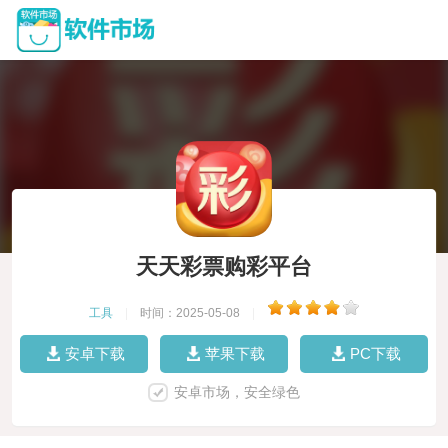
天天彩票购彩平台
工具
|
时间：2025-05-08
|
安卓下载
苹果下载
PC下载
安卓市场，安全绿色