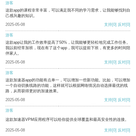
游客
这款app的课程非常丰富，可以满足我不同的学习需求，让我能够找到自
己感兴趣的知识。
2025-05-08
支持
[0]
反对
[0]
游客
这款app让我的工作效率提高了50%，让我能够更轻松地完成工作任务。
我以前经常加班，现在有了这个app，我可以提前下班，有更多的时间陪
伴家人。
2025-05-08
支持
[0]
反对
[0]
游客
这款加速器app的功能有点单一，可以增加一些新功能。比如，可以增加
一个自动切换线路的功能，这样就可以根据网络情况自动选择最优的线
路，从而获得更好的加速效果。
2025-05-08
支持
[0]
反对
[0]
游客
这款加速器VPM应用程序可以给你提供全球覆盖和最高安全性的连接。
2025-05-08
支持
[0]
反对
[0]