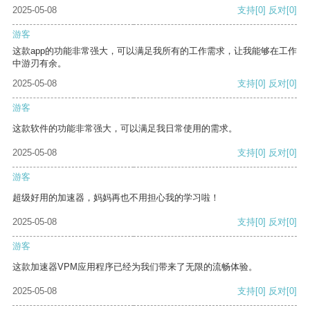
2025-05-08
支持
[0]
反对
[0]
游客
这款app的功能非常强大，可以满足我所有的工作需求，让我能够在工作
中游刃有余。
2025-05-08
支持
[0]
反对
[0]
游客
这款软件的功能非常强大，可以满足我日常使用的需求。
2025-05-08
支持
[0]
反对
[0]
游客
超级好用的加速器，妈妈再也不用担心我的学习啦！
2025-05-08
支持
[0]
反对
[0]
游客
这款加速器VPM应用程序已经为我们带来了无限的流畅体验。
2025-05-08
支持
[0]
反对
[0]