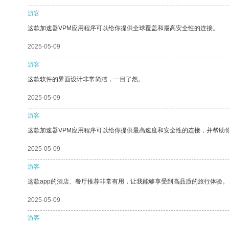
游客
这款加速器VPM应用程序可以给你提供全球覆盖和最高安全性的连接。
2025-05-09
游客
这款软件的界面设计非常简洁，一目了然。
2025-05-09
游客
这款加速器VPM应用程序可以给你提供最高速度和安全性的连接，并帮助
2025-05-09
游客
这款app的酒店、餐厅推荐非常有用，让我能够享受到高品质的旅行体验。
2025-05-09
游客