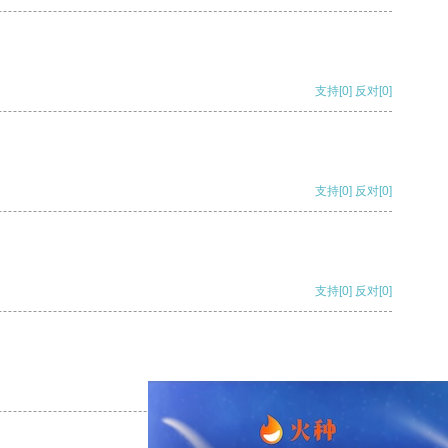
支持
[0]
反对
[0]
支持
[0]
反对
[0]
支持
[0]
反对
[0]
支持
[0]
反对
[0]