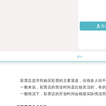
安
简介
彩票店是市民购买彩票的主要渠道，但很多人却不
一般来说，彩票店的营业时间是比较灵活的，有的
一般情况下，彩票店的开放时间会根据实际情况而