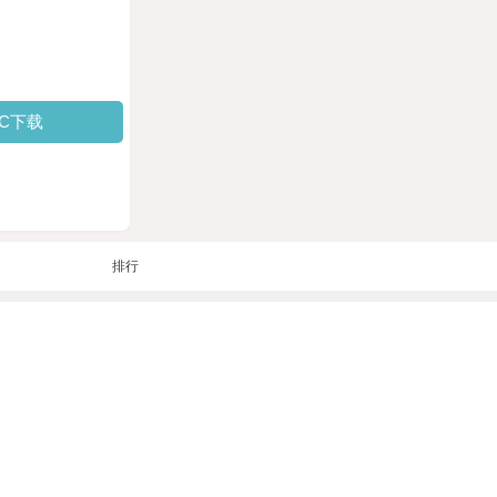
PC下载
排行