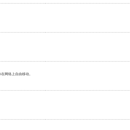
你在网络上自由移动。