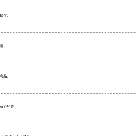
悉操作。
情。
的商品。
够放心购物。