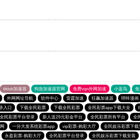
tiktok加速器
狗急加速器官网
免费vqn外网加速
小蓝鸟
免
外网网址导航
软件中心
雷霆加速
狂飙加速器
哔咔漫画
登录入口
下载全民彩票
下载全民彩票
全民彩票app下载大全
全民彩票平台登录
新人送29元彩金平台
全民彩票所有平台
全
网
一分大发系统彩票app
vip彩票-购彩大厅
全民娱乐彩票下载
永盈彩票-购彩大厅
全民彩票平台登录
全民娱乐彩票下载安装