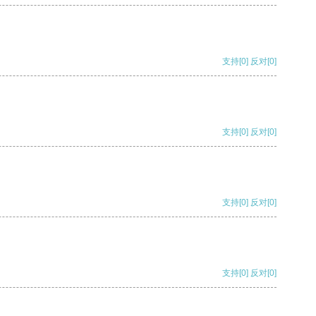
支持
[0]
反对
[0]
支持
[0]
反对
[0]
支持
[0]
反对
[0]
支持
[0]
反对
[0]