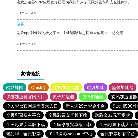
这款加速器VPM应用程序已经为我们带来了无限的隐私和安全性保护。
2025-05-09
游客
这款app就像我的社交平台，让我能够与志同道合的朋友一起交流。
2025-05-09
友情链接
网站地图
QuickQ
旋风加速度器
旋风加速
坚果加速器
快连加速器官网入口
原子加速器
快鸭加速器
旋风加速度器
全民彩票官网最新登录入口
新人送29元彩金平台
乐发III500
全民彩票所有平台
全民彩票安卓版下载
送彩金32元可提款
全民彩票安卓版下载
全民彩票安卓版下载
全民彩票下载大全官
老品牌—全民彩票
9123购彩welcome中心
全民彩票所有平台