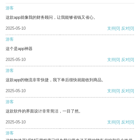
游客
这款app就像我的财务顾问，让我能够省钱又省心。
2025-05-10
支持
[0]
反对
[0]
游客
这个是app神器
2025-05-10
支持
[0]
反对
[0]
游客
这款app的物流非常快捷，我下单后很快就能收到商品。
2025-05-10
支持
[0]
反对
[0]
游客
这款软件的界面设计非常简洁，一目了然。
2025-05-10
支持
[0]
反对
[0]
游客