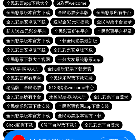
全民彩票app下载大全
6f彩票welcome
全民彩票版本官方下载
全民彩票安卓版
全民彩票所有平台
全民彩票安卓版下载
送彩金32元可提款
全民彩票平台登录
新人送29元彩金平台
全民彩票所有平台
全民彩票平台登录
全民彩票版本官方下载
下载全民彩票最新版
全民彩票安卓版下载
全民彩票安卓版下载
全民彩票下载大全官网
一分大发系统彩票app
vip彩票-购彩大厅
全民娱乐彩票下载安装
全民彩票所有平台
全民娱乐彩票下载安装
老品牌—全民彩票
9123购彩welcome中心
全民彩票所有平台
永盈彩票-购彩大厅
全民彩票平台登录
全民娱乐彩票下载安装
全民彩票官网app下载安装
全民彩票版本官方下载
全民彩票版本官方下载
6hck宝典下载
6号平台彩票下载?
全民彩票平台登录
下载全民彩票
168彩票平台8元彩金