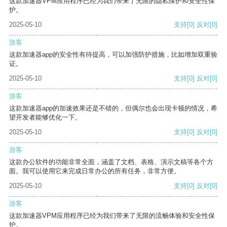
这款加速器VPM应用程序已经为我们带来了无限的隐私保护和安全性保
护。
2025-05-10
支持
[0]
反对
[0]
游客
这款加速器app的安全性有待提高，可以加强防护措施，比如增加双重验
证。
2025-05-10
支持
[0]
反对
[0]
游客
这款加速器app的加速效果还是不错的，但偶尔也会出现卡顿的情况，希
望开发者能够优化一下。
2025-05-10
支持
[0]
反对
[0]
游客
这款办公软件的功能非常全面，涵盖了文档、表格、演示文稿等各个方
面。我可以使用它来完成日常办公的所有任务，非常方便。
2025-05-10
支持
[0]
反对
[0]
游客
这款加速器VPM应用程序已经为我们带来了无限的流畅体验和安全性保
护。