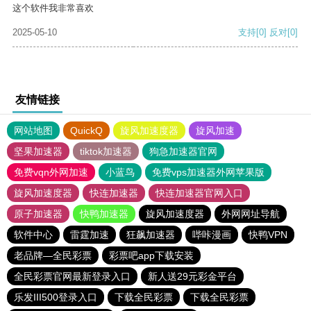
这个软件我非常喜欢
2025-05-10
支持
[0]
反对
[0]
友情链接
网站地图
QuickQ
旋风加速度器
旋风加速
坚果加速器
tiktok加速器
狗急加速器官网
免费vqn外网加速
小蓝鸟
免费vps加速器外网苹果版
旋风加速度器
快连加速器
快连加速器官网入口
原子加速器
快鸭加速器
旋风加速度器
外网网址导航
软件中心
雷霆加速
狂飙加速器
哔咔漫画
快鸭VPN
老品牌—全民彩票
彩票吧app下载安装
全民彩票官网最新登录入口
新人送29元彩金平台
乐发III500登录入口
下载全民彩票
下载全民彩票