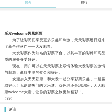
简介
排行
乐发welcome凤凰彩票
为了让彩民们享受更多乐趣和刺激，天天彩票近日迎来
了新合作伙伴——大发彩票。
大发彩票作为知名的彩票平台，以其丰富的彩种和高品
质的服务备受好评。
现在，用户可以在天天彩票上尽情体验大发彩票的激情
与刺激，赢取丰厚的奖金和好运。
欢迎加入天天彩票，和大发一起分享彩票乐趣，一起赢
取好运！无论是热门的大乐透、双色球还是刮刮乐，天天彩
票welcome大发，让你的彩票之旅更加精彩！。
#39#
评论