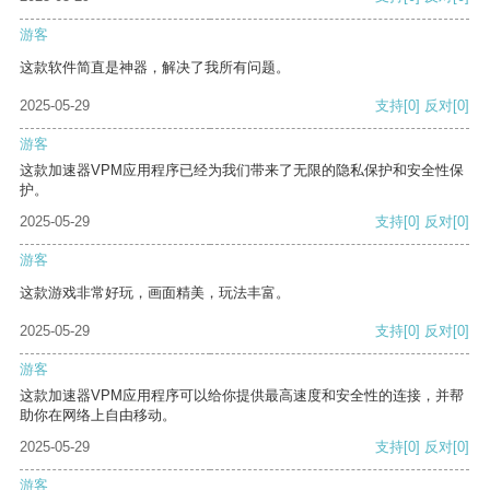
游客
这款软件简直是神器，解决了我所有问题。
2025-05-29
支持
[0]
反对
[0]
游客
这款加速器VPM应用程序已经为我们带来了无限的隐私保护和安全性保
护。
2025-05-29
支持
[0]
反对
[0]
游客
这款游戏非常好玩，画面精美，玩法丰富。
2025-05-29
支持
[0]
反对
[0]
游客
这款加速器VPM应用程序可以给你提供最高速度和安全性的连接，并帮
助你在网络上自由移动。
2025-05-29
支持
[0]
反对
[0]
游客