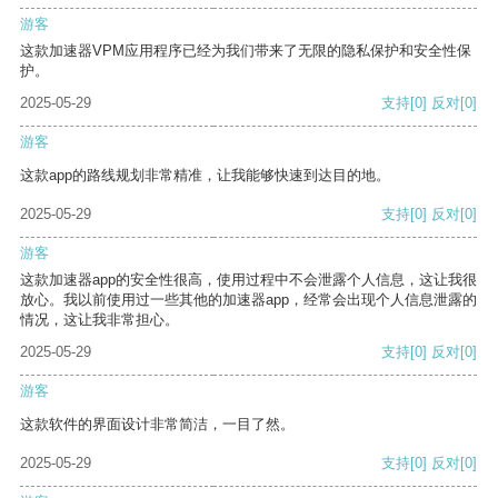
游客
这款加速器VPM应用程序已经为我们带来了无限的隐私保护和安全性保
护。
2025-05-29
支持
[0]
反对
[0]
游客
这款app的路线规划非常精准，让我能够快速到达目的地。
2025-05-29
支持
[0]
反对
[0]
游客
这款加速器app的安全性很高，使用过程中不会泄露个人信息，这让我很
放心。我以前使用过一些其他的加速器app，经常会出现个人信息泄露的
情况，这让我非常担心。
2025-05-29
支持
[0]
反对
[0]
游客
这款软件的界面设计非常简洁，一目了然。
2025-05-29
支持
[0]
反对
[0]