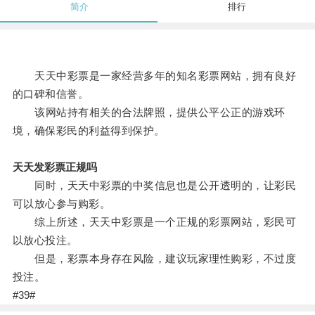
简介
排行
天天中彩票是一家经营多年的知名彩票网站，拥有良好
的口碑和信誉。
该网站持有相关的合法牌照，提供公平公正的游戏环
境，确保彩民的利益得到保护。
天天发彩票正规吗
同时，天天中彩票的中奖信息也是公开透明的，让彩民
可以放心参与购彩。
综上所述，天天中彩票是一个正规的彩票网站，彩民可
以放心投注。
但是，彩票本身存在风险，建议玩家理性购彩，不过度
投注。
#39#