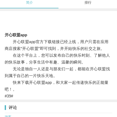
简介
排行
开心联盟app
开心联盟app官方下载链接已经上线，用户只需在应用
商店搜索“开心联盟”即可找到，并开始快乐的社交之旅。
在这个平台上，您可以发布自己的快乐时刻、了解他人
的快乐故事，分享生活中有趣、温馨的瞬间。
无论是独自一人还是与朋友们一起，都能在开心联盟找
到属于自己的一片快乐天地。
快来下载开心联盟app，和大家一起传递快乐的正能量
吧！。
#39#
评论
游客