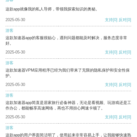
这款app就像我的私人导师，带领我探索知识的奥秘。
2025-05-30
支持
[0]
反对
[0]
游客
这款加速器app的客服很贴心，遇到问题都能及时解决，服务态度非常
好。
2025-05-30
支持
[0]
反对
[0]
游客
这款加速器VPM应用程序已经为我们带来了无限的隐私保护和安全性保
护。
2025-05-30
支持
[0]
反对
[0]
游客
这款加速器app简直是居家旅行必备神器，无论是看视频、玩游戏还是工
作办公，都能畅享高速网络，再也不用担心网速卡顿了。
2025-05-30
支持
[0]
反对
[0]
游客
这款app的用户界面简洁明了，使用起来非常容易上手，让我能够快速熟