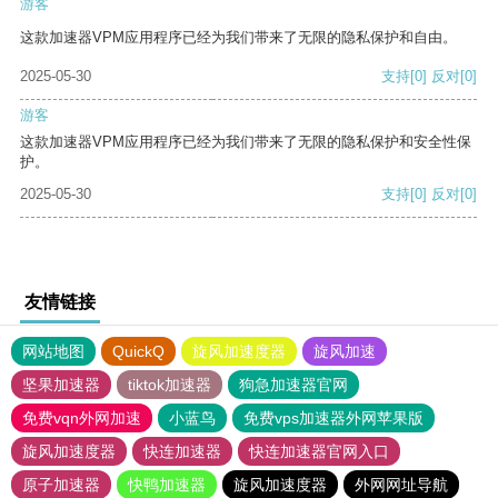
游客
这款加速器VPM应用程序已经为我们带来了无限的隐私保护和自由。
2025-05-30
支持
[0]
反对
[0]
游客
这款加速器VPM应用程序已经为我们带来了无限的隐私保护和安全性保
护。
2025-05-30
支持
[0]
反对
[0]
友情链接
网站地图
QuickQ
旋风加速度器
旋风加速
坚果加速器
tiktok加速器
狗急加速器官网
免费vqn外网加速
小蓝鸟
免费vps加速器外网苹果版
旋风加速度器
快连加速器
快连加速器官网入口
原子加速器
快鸭加速器
旋风加速度器
外网网址导航