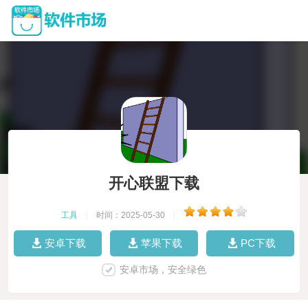
开心联盟下载
工具
|
时间：2025-05-30
|
安卓下载
苹果下载
PC下载
安卓市场，安全绿色