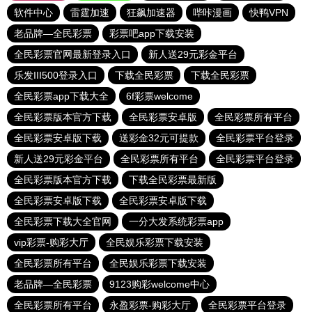
软件中心
雷霆加速
狂飙加速器
哔咔漫画
快鸭VPN
老品牌—全民彩票
彩票吧app下载安装
全民彩票官网最新登录入口
新人送29元彩金平台
乐发III500登录入口
下载全民彩票
下载全民彩票
全民彩票app下载大全
6f彩票welcome
全民彩票版本官方下载
全民彩票安卓版
全民彩票所有平台
全民彩票安卓版下载
送彩金32元可提款
全民彩票平台登录
新人送29元彩金平台
全民彩票所有平台
全民彩票平台登录
全民彩票版本官方下载
下载全民彩票最新版
全民彩票安卓版下载
全民彩票安卓版下载
全民彩票下载大全官网
一分大发系统彩票app
vip彩票-购彩大厅
全民娱乐彩票下载安装
全民彩票所有平台
全民娱乐彩票下载安装
老品牌—全民彩票
9123购彩welcome中心
全民彩票所有平台
永盈彩票-购彩大厅
全民彩票平台登录