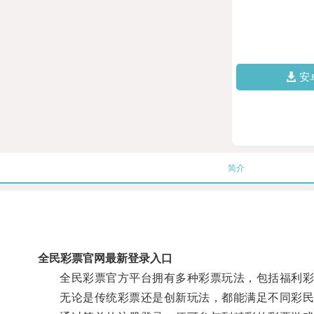
安
简介
全民彩票官网最新登录入口
全民彩票官方平台拥有多种彩票玩法，包括福利彩
无论是传统彩票还是创新玩法，都能满足不同彩民