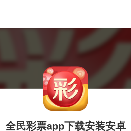
全民彩票app下载安装安卓