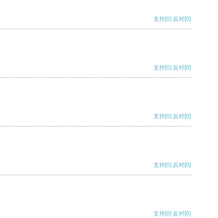
支持
[0]
反对
[0]
支持
[0]
反对
[0]
支持
[0]
反对
[0]
支持
[0]
反对
[0]
支持
[0]
反对
[0]