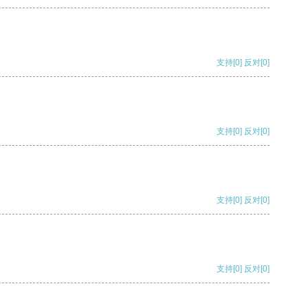
支持
[0]
反对
[0]
支持
[0]
反对
[0]
支持
[0]
反对
[0]
支持
[0]
反对
[0]