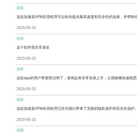
游客
这款加速器VPM应用程序可以给你提供最高速度和安全性的连接，并帮助
2025-05-31
游客
这个软件我非常喜欢
2025-05-31
游客
这款app的用户界面简洁明了，使用起来非常容易上手，让我能够快速熟悉
2025-05-31
游客
这款加速器VPM应用程序已经为我们带来了无限的隐私保护和安全性保护
2025-05-31
游客