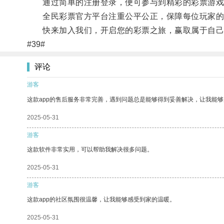
通过简单的注册登录，便可参与到精彩的彩票游戏
全民彩票官方平台注重公平公正，保障每位玩家的
快来加入我们，开启您的彩票之旅，赢取属于自己
#39#
评论
游客
这款app的售后服务非常完善，遇到问题总是能够得到妥善解决，让我能
2025-05-31
游客
这款软件非常实用，可以帮助我解决很多问题。
2025-05-31
游客
这款app的社区氛围很温馨，让我能够感受到家的温暖。
2025-05-31