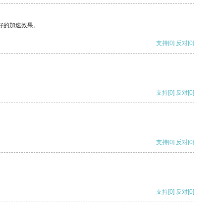
好的加速效果。
支持
[0]
反对
[0]
支持
[0]
反对
[0]
支持
[0]
反对
[0]
支持
[0]
反对
[0]