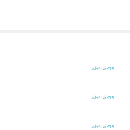
支持
[0]
反对
[0]
支持
[0]
反对
[0]
支持
[0]
反对
[0]