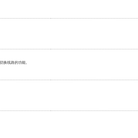
动切换线路的功能。