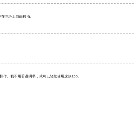
你在网络上自由移动。
操作。我不用看说明书，就可以轻松使用这款app。
。