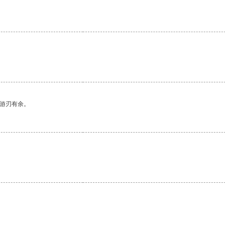
。
中游刃有余。