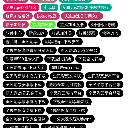
免费vqn外网加速
小蓝鸟
免费vps加速器外网苹果版
旋风加速度器
快连加速器
快连加速器官网入口
原子加速器
快鸭加速器
旋风加速度器
外网网址导航
软件中心
雷霆加速
狂飙加速器
哔咔漫画
快鸭VPN
老品牌—全民彩票
彩票吧app下载安装
全民彩票官网最新登录入口
新人送29元彩金平台
乐发III500登录入口
下载全民彩票
下载全民彩票
全民彩票app下载大全
6f彩票welcome
全民彩票版本官方下载
全民彩票安卓版
全民彩票所有平台
全民彩票安卓版下载
送彩金32元可提款
全民彩票平台登录
新人送29元彩金平台
全民彩票所有平台
全民彩票平台登录
全民彩票版本官方下载
下载全民彩票最新版
全民彩票安卓版下载
全民彩票安卓版下载
全民彩票下载大全官网
一分大发系统彩票app
vip彩票-购彩大厅
全民娱乐彩票下载安装