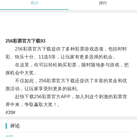
简介
排行
256彩票官方下载93
256彩票官方下载提供了多种彩票游戏选项，包括时时
彩、快乐十分、11选5等，让玩家有更多选择的机会。
在这里，你可以轻松购买彩票，随时随地参与游戏，把
握机会中大奖。
不仅如此，256彩票官方下载还提供了丰富的奖金和优
惠活动，让玩家享受到更多的福利。
赶快下载256彩票官方APP，加入到这个刺激的彩票世
界中来，争取赢取大奖！。
#39#
评论
游客