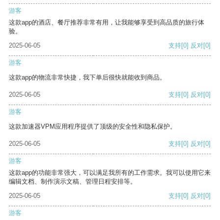
游客
这款app的酒店、餐厅推荐非常有用，让我能够享受到高品质的旅行体
验。
2025-06-05
支持
[0]
反对
[0]
游客
这款app的物流非常快捷，我下单后很快就能收到商品。
2025-06-05
支持
[0]
反对
[0]
游客
这款加速器VPM应用程序提供了顶级的安全性和隐私保护。
2025-06-05
支持
[0]
反对
[0]
游客
这款app的功能非常强大，可以满足我所有的工作需求。我可以使用它来
编辑文档、制作演示文稿、管理日程安排等。
2025-06-05
支持
[0]
反对
[0]
游客