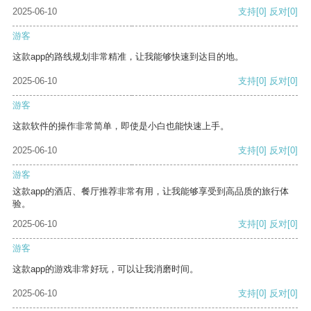
2025-06-10
支持
[0]
反对
[0]
游客
这款app的路线规划非常精准，让我能够快速到达目的地。
2025-06-10
支持
[0]
反对
[0]
游客
这款软件的操作非常简单，即使是小白也能快速上手。
2025-06-10
支持
[0]
反对
[0]
游客
这款app的酒店、餐厅推荐非常有用，让我能够享受到高品质的旅行体
验。
2025-06-10
支持
[0]
反对
[0]
游客
这款app的游戏非常好玩，可以让我消磨时间。
2025-06-10
支持
[0]
反对
[0]