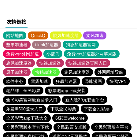
友情链接
网站地图
QuickQ
旋风加速度器
旋风加速
坚果加速器
tiktok加速器
狗急加速器官网
免费vqn外网加速
小蓝鸟
免费vps加速器外网苹果版
旋风加速度器
快连加速器
快连加速器官网入口
原子加速器
快鸭加速器
旋风加速度器
外网网址导航
软件中心
雷霆加速
狂飙加速器
哔咔漫画
快鸭VPN
老品牌—全民彩票
彩票吧app下载安装
全民彩票官网最新登录入口
新人送29元彩金平台
乐发III500登录入口
下载全民彩票
下载全民彩票
全民彩票app下载大全
6f彩票welcome
全民彩票版本官方下载
全民彩票安卓版
全民彩票所有平台
全民彩票安卓版下载
送彩金32元可提款
全民彩票平台登录