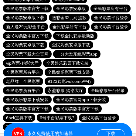
全民彩票版本官方下载
全民彩票安卓版
全民彩票所有平台
全民彩票安卓版下载
送彩金32元可提款
全民彩票平台登录
新人送29元彩金平台
全民彩票所有平台
全民彩票平台登录
全民彩票版本官方下载
下载全民彩票最新版
全民彩票安卓版下载
全民彩票安卓版下载
全民彩票下载大全官网
一分大发系统彩票app
vip彩票-购彩大厅
全民娱乐彩票下载安装
全民彩票所有平台
全民娱乐彩票下载安装
老品牌—全民彩票
9123购彩welcome中心
全民彩票所有平台
永盈彩票-购彩大厅
全民彩票平台登录
全民娱乐彩票下载安装
全民彩票官网app下载安装
全民彩票版本官方下载
全民彩票版本官方下载
6hck宝典下载
6号平台彩票下载?
全民彩票平台登录
下载全民彩票
168彩票平台8元彩金
永久免费使用的加速器
下载