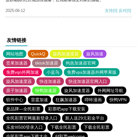
2025-06-12
支持
[0]
反对
[0]
友情链接
网站地图
QuickQ
旋风加速度器
旋风加速
坚果加速器
tiktok加速器
狗急加速器官网
免费vqn外网加速
小蓝鸟
免费vps加速器外网苹果版
旋风加速度器
快连加速器
快连加速器官网入口
原子加速器
快鸭加速器
旋风加速度器
外网网址导航
软件中心
雷霆加速
狂飙加速器
哔咔漫画
快鸭VPN
老品牌—全民彩票
彩票吧app下载安装
全民彩票官网最新登录入口
新人送29元彩金平台
乐发III500登录入口
下载全民彩票
下载全民彩票
全民彩票app下载大全
6f彩票welcome