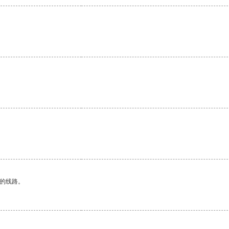
区的线路。