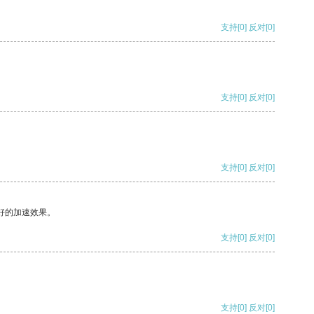
支持
[0]
反对
[0]
支持
[0]
反对
[0]
支持
[0]
反对
[0]
好的加速效果。
支持
[0]
反对
[0]
支持
[0]
反对
[0]