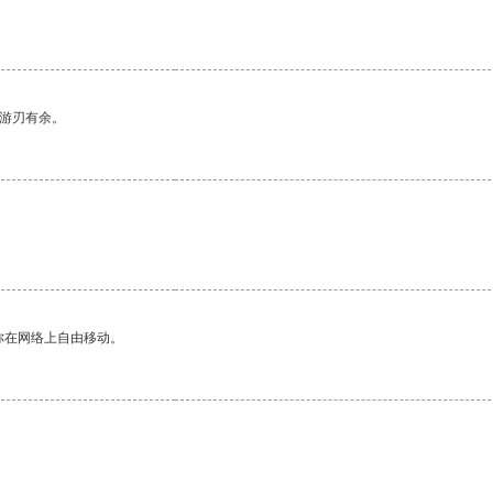
中游刃有余。
你在网络上自由移动。