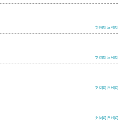
支持
[0]
反对
[0]
支持
[0]
反对
[0]
支持
[0]
反对
[0]
支持
[0]
反对
[0]