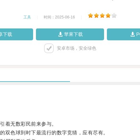
工具
|
时间：2025-06-16
|
卓下载
苹果下载
安卓市场，安全绿色
引着无数彩民前来参与。
的双色球到时下最流行的数字竞猜，应有尽有。