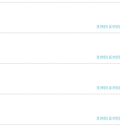
支持
[0]
反对
[0]
支持
[0]
反对
[0]
支持
[0]
反对
[0]
支持
[0]
反对
[0]