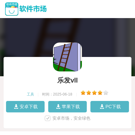
乐发vll
工具
|
时间：2025-06-18
|
安卓下载
苹果下载
PC下载
安卓市场，安全绿色