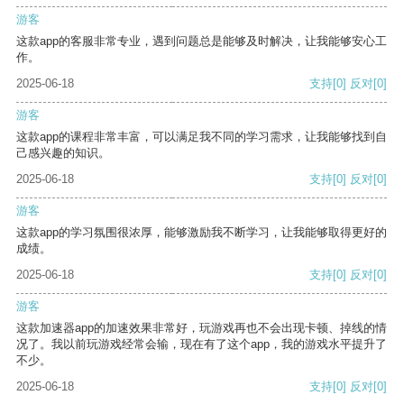
游客
这款app的客服非常专业，遇到问题总是能够及时解决，让我能够安心工
作。
2025-06-18
支持
[0]
反对
[0]
游客
这款app的课程非常丰富，可以满足我不同的学习需求，让我能够找到自
己感兴趣的知识。
2025-06-18
支持
[0]
反对
[0]
游客
这款app的学习氛围很浓厚，能够激励我不断学习，让我能够取得更好的
成绩。
2025-06-18
支持
[0]
反对
[0]
游客
这款加速器app的加速效果非常好，玩游戏再也不会出现卡顿、掉线的情
况了。我以前玩游戏经常会输，现在有了这个app，我的游戏水平提升了
不少。
2025-06-18
支持
[0]
反对
[0]