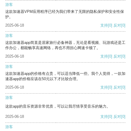
游客
这款加速器VPM应用程序已经为我们带来了无限的隐私保护和安全性保
护。
2025-06-18
支持
[0]
反对
[0]
游客
这款加速器app简直是居家旅行必备神器，无论是看视频、玩游戏还是工
作办公，都能畅享高速网络，再也不用担心网速卡顿了。
2025-06-18
支持
[0]
反对
[0]
游客
这款加速器app的价格有点贵，可以适当降低一些。我个人觉得，一款加
速器app的价格应该在50元以下才比较合理。
2025-06-18
支持
[0]
反对
[0]
游客
这款app的音乐资源非常优质，可以让我尽情享受音乐的魅力。
2025-06-18
支持
[0]
反对
[0]
游客