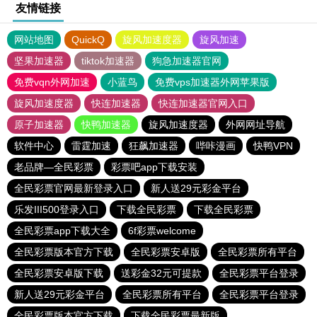
友情链接
网站地图
QuickQ
旋风加速度器
旋风加速
坚果加速器
tiktok加速器
狗急加速器官网
免费vqn外网加速
小蓝鸟
免费vps加速器外网苹果版
旋风加速度器
快连加速器
快连加速器官网入口
原子加速器
快鸭加速器
旋风加速度器
外网网址导航
软件中心
雷霆加速
狂飙加速器
哔咔漫画
快鸭VPN
老品牌—全民彩票
彩票吧app下载安装
全民彩票官网最新登录入口
新人送29元彩金平台
乐发III500登录入口
下载全民彩票
下载全民彩票
全民彩票app下载大全
6f彩票welcome
全民彩票版本官方下载
全民彩票安卓版
全民彩票所有平台
全民彩票安卓版下载
送彩金32元可提款
全民彩票平台登录
新人送29元彩金平台
全民彩票所有平台
全民彩票平台登录
全民彩票版本官方下载
下载全民彩票最新版