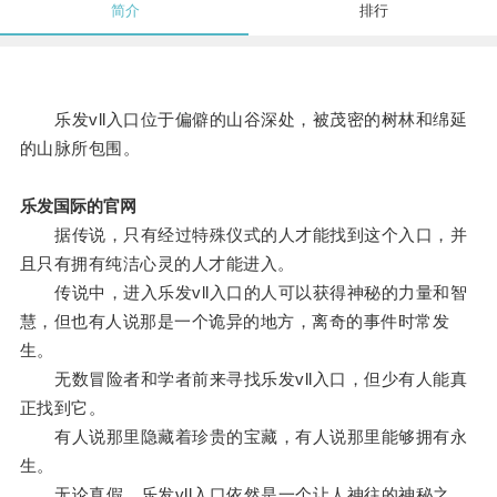
简介
排行
乐发vll入口位于偏僻的山谷深处，被茂密的树林和绵延
的山脉所包围。
乐发国际的官网
据传说，只有经过特殊仪式的人才能找到这个入口，并
且只有拥有纯洁心灵的人才能进入。
传说中，进入乐发vll入口的人可以获得神秘的力量和智
慧，但也有人说那是一个诡异的地方，离奇的事件时常发
生。
无数冒险者和学者前来寻找乐发vll入口，但少有人能真
正找到它。
有人说那里隐藏着珍贵的宝藏，有人说那里能够拥有永
生。
无论真假，乐发vll入口依然是一个让人神往的神秘之