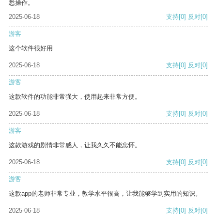
悉操作。
2025-06-18
支持
[0]
反对
[0]
游客
这个软件很好用
2025-06-18
支持
[0]
反对
[0]
游客
这款软件的功能非常强大，使用起来非常方便。
2025-06-18
支持
[0]
反对
[0]
游客
这款游戏的剧情非常感人，让我久久不能忘怀。
2025-06-18
支持
[0]
反对
[0]
游客
这款app的老师非常专业，教学水平很高，让我能够学到实用的知识。
2025-06-18
支持
[0]
反对
[0]