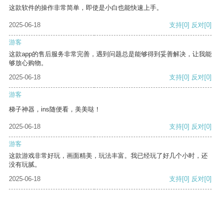
这款软件的操作非常简单，即使是小白也能快速上手。
2025-06-18
支持
[0]
反对
[0]
游客
这款app的售后服务非常完善，遇到问题总是能够得到妥善解决，让我能
够放心购物。
2025-06-18
支持
[0]
反对
[0]
游客
梯子神器，ins随便看，美美哒！
2025-06-18
支持
[0]
反对
[0]
游客
这款游戏非常好玩，画面精美，玩法丰富。我已经玩了好几个小时，还
没有玩腻。
2025-06-18
支持
[0]
反对
[0]