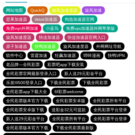
网站地图
QuickQ
旋风加速度器
旋风加速
坚果加速器
tiktok加速器
狗急加速器官网
免费vqn外网加速
小蓝鸟
免费vps加速器外网苹果版
旋风加速度器
快连加速器
快连加速器官网入口
原子加速器
快鸭加速器
旋风加速度器
外网网址导航
软件中心
雷霆加速
狂飙加速器
哔咔漫画
快鸭VPN
老品牌—全民彩票
彩票吧app下载安装
全民彩票官网最新登录入口
新人送29元彩金平台
乐发III500登录入口
下载全民彩票
下载全民彩票
全民彩票app下载大全
6f彩票welcome
全民彩票版本官方下载
全民彩票安卓版
全民彩票所有平台
全民彩票安卓版下载
送彩金32元可提款
全民彩票平台登录
新人送29元彩金平台
全民彩票所有平台
全民彩票平台登录
全民彩票版本官方下载
下载全民彩票最新版