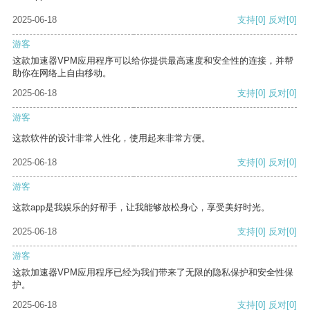
2025-06-18
支持
[0]
反对
[0]
游客
这款加速器VPM应用程序可以给你提供最高速度和安全性的连接，并帮
助你在网络上自由移动。
2025-06-18
支持
[0]
反对
[0]
游客
这款软件的设计非常人性化，使用起来非常方便。
2025-06-18
支持
[0]
反对
[0]
游客
这款app是我娱乐的好帮手，让我能够放松身心，享受美好时光。
2025-06-18
支持
[0]
反对
[0]
游客
这款加速器VPM应用程序已经为我们带来了无限的隐私保护和安全性保
护。
2025-06-18
支持
[0]
反对
[0]