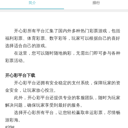
简介
排行
开心彩所有平台汇集了国内外多种热门彩票游戏，包括
福利彩票、体育彩票、数字彩等，玩家可以根据自己的喜好
选择适合自己的游戏。
在这里，您可以随时随地购彩，无需出门即可参与各种
彩票活动。
开心彩平台下载
开心彩平台还拥有安全稳定的支付系统，保障玩家的资
金安全，让玩家放心投注。
此外，开心彩平台还提供专业的客服团队，随时为玩家
解决问题，确保玩家享受到最好的服务。
选择开心彩所有平台，让您轻松赢取幸运彩票，尽情畅
游彩海。
#39#