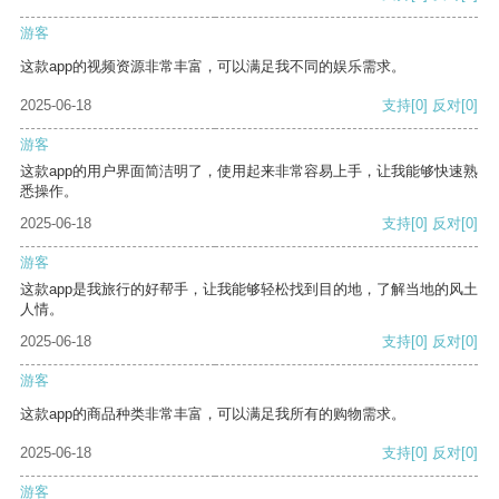
游客
这款app的视频资源非常丰富，可以满足我不同的娱乐需求。
2025-06-18
支持
[0]
反对
[0]
游客
这款app的用户界面简洁明了，使用起来非常容易上手，让我能够快速熟
悉操作。
2025-06-18
支持
[0]
反对
[0]
游客
这款app是我旅行的好帮手，让我能够轻松找到目的地，了解当地的风土
人情。
2025-06-18
支持
[0]
反对
[0]
游客
这款app的商品种类非常丰富，可以满足我所有的购物需求。
2025-06-18
支持
[0]
反对
[0]
游客