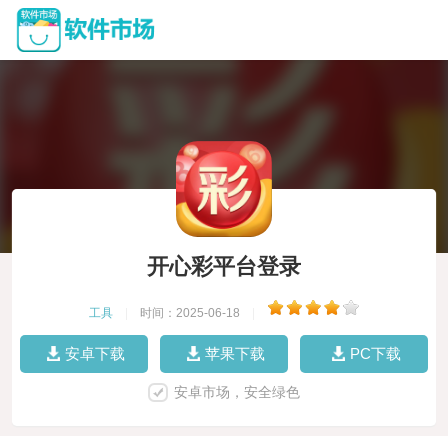
开心彩平台登录
工具
|
时间：2025-06-18
|
安卓下载
苹果下载
PC下载
安卓市场，安全绿色