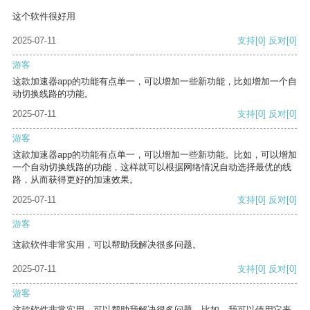
这个软件很好用
2025-07-11
支持
[0]
反对
[0]
游客
这款加速器app的功能有点单一，可以增加一些新功能，比如增加一个自
动切换线路的功能。
2025-07-11
支持
[0]
反对
[0]
游客
这款加速器app的功能有点单一，可以增加一些新功能。比如，可以增加
一个自动切换线路的功能，这样就可以根据网络情况自动选择最优的线
路，从而获得更好的加速效果。
2025-07-11
支持
[0]
反对
[0]
游客
这款软件非常实用，可以帮助我解决很多问题。
2025-07-11
支持
[0]
反对
[0]
游客
这款软件非常实用，可以帮助我解决很多问题。比如，我可以使用它来