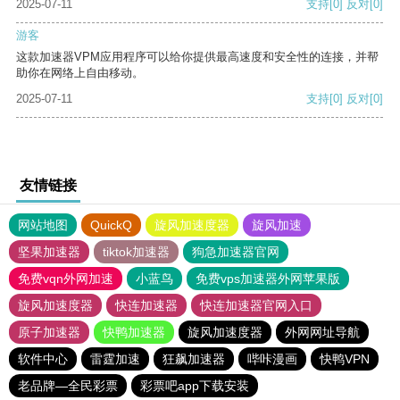
2025-07-11
支持
[0]
反对
[0]
游客
这款加速器VPM应用程序可以给你提供最高速度和安全性的连接，并帮
助你在网络上自由移动。
2025-07-11
支持
[0]
反对
[0]
友情链接
网站地图
QuickQ
旋风加速度器
旋风加速
坚果加速器
tiktok加速器
狗急加速器官网
免费vqn外网加速
小蓝鸟
免费vps加速器外网苹果版
旋风加速度器
快连加速器
快连加速器官网入口
原子加速器
快鸭加速器
旋风加速度器
外网网址导航
软件中心
雷霆加速
狂飙加速器
哔咔漫画
快鸭VPN
老品牌—全民彩票
彩票吧app下载安装