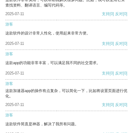
查找资料、翻译语言、编写代码等。
2025-07-11
支持
[0]
反对
[0]
游客
这款软件的设计非常人性化，使用起来非常方便。
2025-07-11
支持
[0]
反对
[0]
游客
这款app的功能非常丰富，可以满足我不同的社交需求。
2025-07-11
支持
[0]
反对
[0]
游客
这款加速器app的操作有点复杂，可以简化一下，比如将设置页面进行优
化。
2025-07-11
支持
[0]
反对
[0]
游客
这款软件简直是神器，解决了我所有问题。