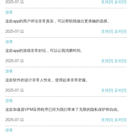
2025-07-11
支持
[0]
反对
[0]
游客
这款app的用户评论非常真实，可以帮助我做出更准确的选择。
2025-07-11
支持
[0]
反对
[0]
游客
这款app的游戏非常好玩，可以让我消磨时间。
2025-07-11
支持
[0]
反对
[0]
游客
这款软件的设计非常人性化，使用起来非常舒服。
2025-07-11
支持
[0]
反对
[0]
游客
这款加速器VPM应用程序已经为我们带来了无限的隐私保护和自由。
2025-07-11
支持
[0]
反对
[0]
游客