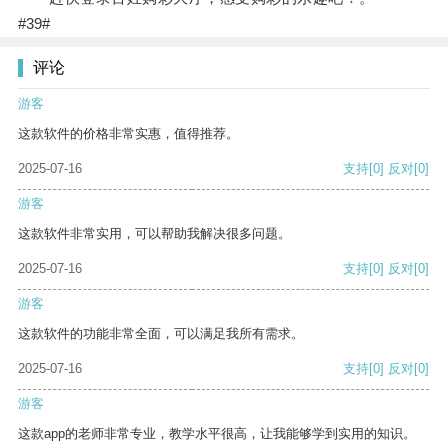
#39#
评论
游客
这款软件的价格非常实惠，值得推荐。
2025-07-16
支持
[0]
反对
[0]
游客
这款软件非常实用，可以帮助我解决很多问题。
2025-07-16
支持
[0]
反对
[0]
游客
这款软件的功能非常全面，可以满足我所有需求。
2025-07-16
支持
[0]
反对
[0]
游客
这款app的老师非常专业，教学水平很高，让我能够学到实用的知识。