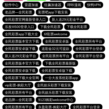
软件中心
雷霆加速
狂飙加速器
哔咔漫画
快鸭VPN
老品牌—全民彩票
彩票吧app下载安装
全民彩票官网最新登录入口
新人送29元彩金平台
乐发III500登录入口
下载全民彩票
下载全民彩票
全民彩票app下载大全
6f彩票welcome
全民彩票版本官方下载
全民彩票安卓版
全民彩票所有平台
全民彩票安卓版下载
送彩金32元可提款
全民彩票平台登录
新人送29元彩金平台
全民彩票所有平台
全民彩票平台登录
全民彩票版本官方下载
下载全民彩票最新版
全民彩票安卓版下载
全民彩票安卓版下载
全民彩票下载大全官网
一分大发系统彩票app
vip彩票-购彩大厅
全民娱乐彩票下载安装
全民彩票所有平台
全民娱乐彩票下载安装
老品牌—全民彩票
9123购彩welcome中心
全民彩票所有平台
永盈彩票-购彩大厅
全民彩票平台登录