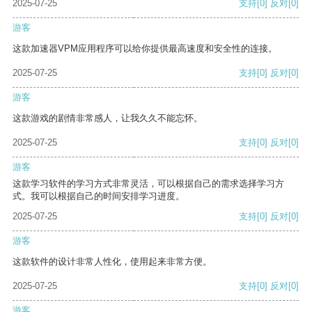
2025-07-25
支持
[0]
反对
[0]
游客
这款加速器VPM应用程序可以给你提供最高速度和安全性的连接。
2025-07-25
支持
[0]
反对
[0]
游客
这款游戏的剧情非常感人，让我久久不能忘怀。
2025-07-25
支持
[0]
反对
[0]
游客
这款学习软件的学习方式非常灵活，可以根据自己的需求选择学习方
式。我可以根据自己的时间安排学习进度。
2025-07-25
支持
[0]
反对
[0]
游客
这款软件的设计非常人性化，使用起来非常方便。
2025-07-25
支持
[0]
反对
[0]
游客