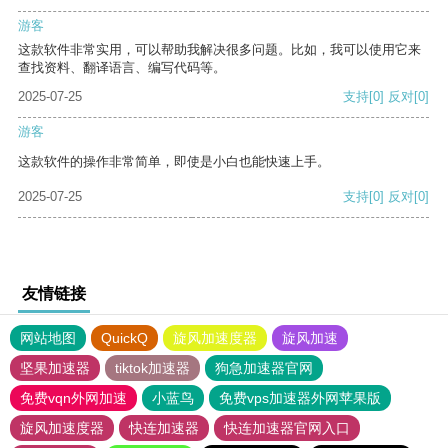
游客
这款软件非常实用，可以帮助我解决很多问题。比如，我可以使用它来
查找资料、翻译语言、编写代码等。
2025-07-25
支持
[0]
反对
[0]
游客
这款软件的操作非常简单，即使是小白也能快速上手。
2025-07-25
支持
[0]
反对
[0]
友情链接
网站地图
QuickQ
旋风加速度器
旋风加速
坚果加速器
tiktok加速器
狗急加速器官网
免费vqn外网加速
小蓝鸟
免费vps加速器外网苹果版
旋风加速度器
快连加速器
快连加速器官网入口