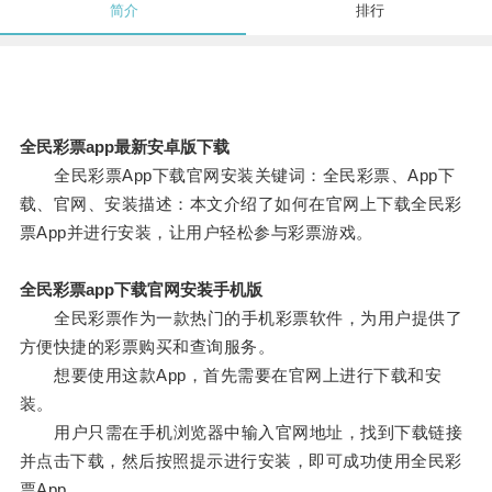
简介
排行
全民彩票app最新安卓版下载
全民彩票App下载官网安装关键词：全民彩票、App下
载、官网、安装描述：本文介绍了如何在官网上下载全民彩
票App并进行安装，让用户轻松参与彩票游戏。
全民彩票app下载官网安装手机版
全民彩票作为一款热门的手机彩票软件，为用户提供了
方便快捷的彩票购买和查询服务。
想要使用这款App，首先需要在官网上进行下载和安
装。
用户只需在手机浏览器中输入官网地址，找到下载链接
并点击下载，然后按照提示进行安装，即可成功使用全民彩
票App。