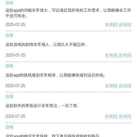
游客
这款app的功能非常强大，可以满足我所有的工作需求，让我能够在工作
中游刃有余。
2025-07-25
支持
[0]
反对
[0]
游客
这款游戏的剧情非常感人，让我久久不能忘怀。
2025-07-25
支持
[0]
反对
[0]
游客
这款app的路线规划非常精准，让我能够快速到达目的地。
2025-07-25
支持
[0]
反对
[0]
游客
这款软件的界面设计非常简洁，一目了然。
2025-07-25
支持
[0]
反对
[0]
游客
这款app的物流非常快捷，我下单后很快就能收到商品。