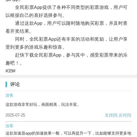
全民彩票App提供了各种不同类型的彩票游戏，用户可
以根据自己的喜好选择参与。
通过这款App，用户可以随时随地购买彩票，并及时查
看开奖结果。
同时，全民彩票App还有丰富的活动和奖励，让用户享
受到更多的游戏乐趣和惊喜。
赶快下载全民彩票App，参与其中，感受彩票带来的乐
趣吧！。
#39#
评论
游客
这款游戏非常好玩，画面精美，玩法丰富。
2025-07-25
支持
[0]
反对
[0]
游客
这款加速器app的加速效果一般，可以再提升一下，比如能够支持更多地