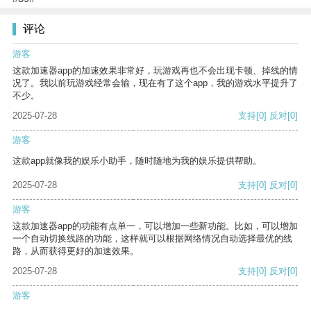
评论
游客
这款加速器app的加速效果非常好，玩游戏再也不会出现卡顿、掉线的情
况了。我以前玩游戏经常会输，现在有了这个app，我的游戏水平提升了
不少。
2025-07-28
支持
[0]
反对
[0]
游客
这款app就像我的娱乐小助手，随时随地为我的娱乐提供帮助。
2025-07-28
支持
[0]
反对
[0]
游客
这款加速器app的功能有点单一，可以增加一些新功能。比如，可以增加
一个自动切换线路的功能，这样就可以根据网络情况自动选择最优的线
路，从而获得更好的加速效果。
2025-07-28
支持
[0]
反对
[0]
游客