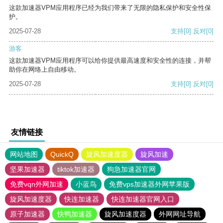
这款加速器VPM应用程序已经为我们带来了无限的隐私保护和安全性保
护。
2025-07-28
支持
[0]
反对
[0]
游客
这款加速器VPM应用程序可以给你提供最高速度和安全性的连接，并帮
助你在网络上自由移动。
2025-07-28
支持
[0]
反对
[0]
友情链接
网站地图
QuickQ
旋风加速度器
旋风加速
坚果加速器
tiktok加速器
狗急加速器官网
免费vqn外网加速
小蓝鸟
免费vps加速器外网苹果版
旋风加速度器
快连加速器
快连加速器官网入口
原子加速器
快鸭加速器
旋风加速度器
外网网址导航