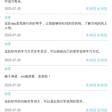
中游刃有余。
2025-07-28
支持
[0]
反对
[0]
游客
这款app是我旅行的好帮手，让我能够轻松找到目的地，了解当地的风土
人情。
2025-07-28
支持
[0]
反对
[0]
游客
这款软件的学习方式非常灵活，可以根据自己的需求选择学习方式。
2025-07-28
支持
[0]
反对
[0]
游客
梯子神器，ins随便看，美美哒！
2025-07-28
支持
[0]
反对
[0]
游客
这款软件的功能非常强大，可以满足我日常使用的需求。
2025-07-28
支持
[0]
反对
[0]