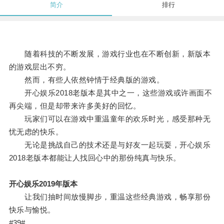
简介
排行
随着科技的不断发展，游戏行业也在不断创新，新版本
的游戏层出不穷。
然而，有些人依然钟情于经典版的游戏。
开心娱乐2018老版本是其中之一，这些游戏或许画面不
再尖端，但是却带来许多美好的回忆。
玩家们可以在游戏中重温童年的欢乐时光，感受那种无
忧无虑的快乐。
无论是挑战自己的技术还是与好友一起玩耍，开心娱乐
2018老版本都能让人找回心中的那份纯真与快乐。
开心娱乐2019年版本
让我们抽时间放慢脚步，重温这些经典游戏，畅享那份
快乐与愉悦。
#39#