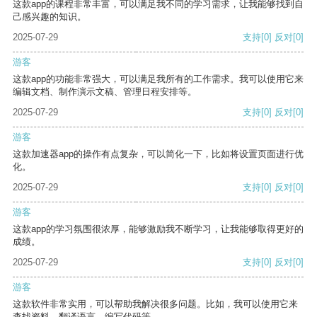
这款app的课程非常丰富，可以满足我不同的学习需求，让我能够找到自
己感兴趣的知识。
2025-07-29
支持
[0]
反对
[0]
游客
这款app的功能非常强大，可以满足我所有的工作需求。我可以使用它来
编辑文档、制作演示文稿、管理日程安排等。
2025-07-29
支持
[0]
反对
[0]
游客
这款加速器app的操作有点复杂，可以简化一下，比如将设置页面进行优
化。
2025-07-29
支持
[0]
反对
[0]
游客
这款app的学习氛围很浓厚，能够激励我不断学习，让我能够取得更好的
成绩。
2025-07-29
支持
[0]
反对
[0]
游客
这款软件非常实用，可以帮助我解决很多问题。比如，我可以使用它来
查找资料、翻译语言、编写代码等。