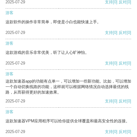
2025-07-29
支持
[0]
反对
[0]
游客
这款软件的操作非常简单，即使是小白也能快速上手。
2025-07-29
支持
[0]
反对
[0]
游客
这款游戏的音乐非常优美，听了让人心旷神怡。
2025-07-29
支持
[0]
反对
[0]
游客
这款加速器app的功能有点单一，可以增加一些新功能。比如，可以增加
一个自动切换线路的功能，这样就可以根据网络情况自动选择最优的线
路，从而获得更好的加速效果。
2025-07-29
支持
[0]
反对
[0]
游客
这款加速器VPM应用程序可以给你提供全球覆盖和最高安全性的连接。
2025-07-29
支持
[0]
反对
[0]