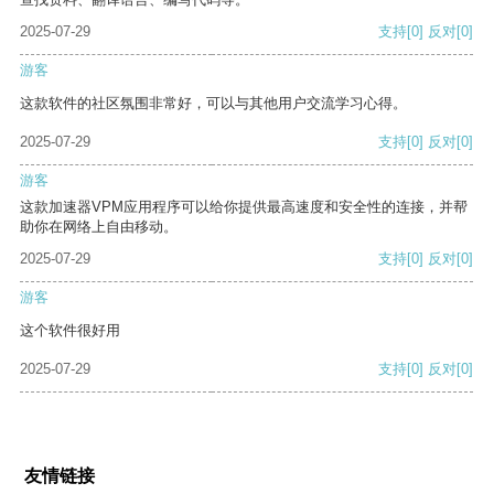
2025-07-29
支持
[0]
反对
[0]
游客
这款软件的社区氛围非常好，可以与其他用户交流学习心得。
2025-07-29
支持
[0]
反对
[0]
游客
这款加速器VPM应用程序可以给你提供最高速度和安全性的连接，并帮
助你在网络上自由移动。
2025-07-29
支持
[0]
反对
[0]
游客
这个软件很好用
2025-07-29
支持
[0]
反对
[0]
友情链接