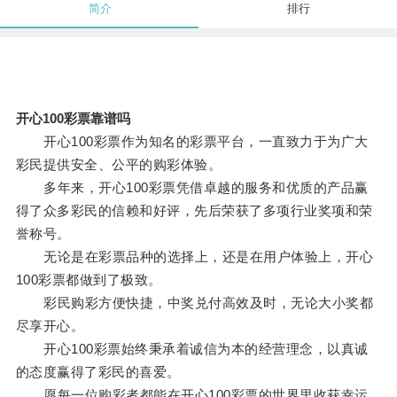
简介
排行
开心100彩票靠谱吗
开心100彩票作为知名的彩票平台，一直致力于为广大
彩民提供安全、公平的购彩体验。
多年来，开心100彩票凭借卓越的服务和优质的产品赢
得了众多彩民的信赖和好评，先后荣获了多项行业奖项和荣
誉称号。
无论是在彩票品种的选择上，还是在用户体验上，开心
100彩票都做到了极致。
彩民购彩方便快捷，中奖兑付高效及时，无论大小奖都
尽享开心。
开心100彩票始终秉承着诚信为本的经营理念，以真诚
的态度赢得了彩民的喜爱。
愿每一位购彩者都能在开心100彩票的世界里收获幸运