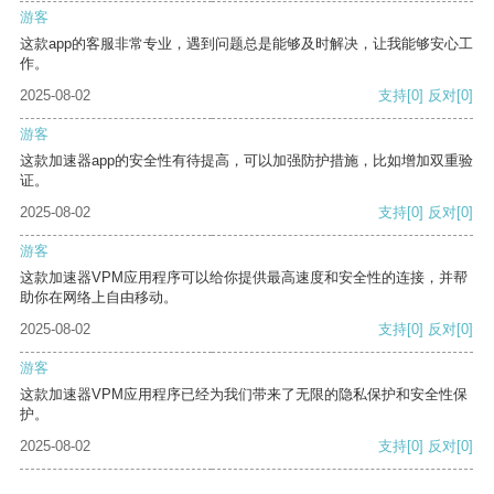
游客
这款app的客服非常专业，遇到问题总是能够及时解决，让我能够安心工
作。
2025-08-02
支持
[0]
反对
[0]
游客
这款加速器app的安全性有待提高，可以加强防护措施，比如增加双重验
证。
2025-08-02
支持
[0]
反对
[0]
游客
这款加速器VPM应用程序可以给你提供最高速度和安全性的连接，并帮
助你在网络上自由移动。
2025-08-02
支持
[0]
反对
[0]
游客
这款加速器VPM应用程序已经为我们带来了无限的隐私保护和安全性保
护。
2025-08-02
支持
[0]
反对
[0]