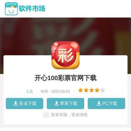
开心100彩票官网下载
工具
|
时间：2025-08-02
|
安卓下载
苹果下载
PC下载
安卓市场，安全绿色