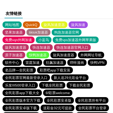
友情链接
网站地图
QuickQ
旋风加速度器
旋风加速
坚果加速器
tiktok加速器
狗急加速器官网
免费vqn外网加速
小蓝鸟
免费vps加速器外网苹果版
旋风加速度器
快连加速器
快连加速器官网入口
原子加速器
快鸭加速器
旋风加速度器
外网网址导航
软件中心
雷霆加速
狂飙加速器
哔咔漫画
快鸭VPN
老品牌—全民彩票
彩票吧app下载安装
全民彩票官网最新登录入口
新人送29元彩金平台
乐发III500登录入口
下载全民彩票
下载全民彩票
全民彩票app下载大全
6f彩票welcome
全民彩票版本官方下载
全民彩票安卓版
全民彩票所有平台
全民彩票安卓版下载
送彩金32元可提款
全民彩票平台登录