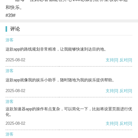
和快乐。
#39#
评论
游客
这款app的路线规划非常精准，让我能够快速到达目的地。
2025-08-02
支持
[0]
反对
[0]
游客
这款app就像我的娱乐小助手，随时随地为我的娱乐提供帮助。
2025-08-02
支持
[0]
反对
[0]
游客
这款加速器app的操作有点复杂，可以简化一下，比如将设置页面进行优
化。
2025-08-02
支持
[0]
反对
[0]
游客