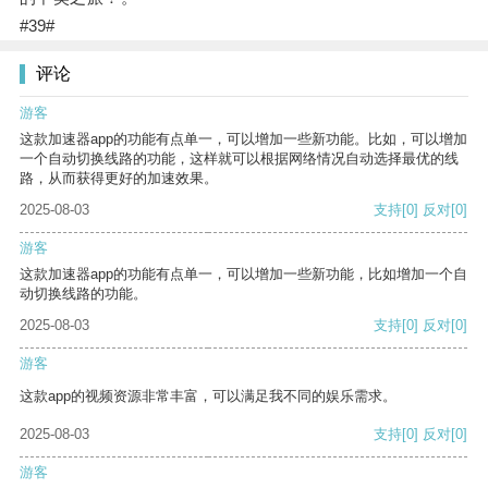
#39#
评论
游客
这款加速器app的功能有点单一，可以增加一些新功能。比如，可以增加
一个自动切换线路的功能，这样就可以根据网络情况自动选择最优的线
路，从而获得更好的加速效果。
2025-08-03
支持
[0]
反对
[0]
游客
这款加速器app的功能有点单一，可以增加一些新功能，比如增加一个自
动切换线路的功能。
2025-08-03
支持
[0]
反对
[0]
游客
这款app的视频资源非常丰富，可以满足我不同的娱乐需求。
2025-08-03
支持
[0]
反对
[0]
游客