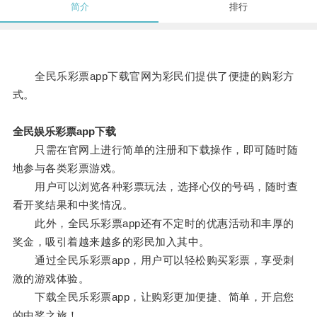
简介
排行
全民乐彩票app下载官网为彩民们提供了便捷的购彩方
式。
全民娱乐彩票app下载
只需在官网上进行简单的注册和下载操作，即可随时随
地参与各类彩票游戏。
用户可以浏览各种彩票玩法，选择心仪的号码，随时查
看开奖结果和中奖情况。
此外，全民乐彩票app还有不定时的优惠活动和丰厚的
奖金，吸引着越来越多的彩民加入其中。
通过全民乐彩票app，用户可以轻松购买彩票，享受刺
激的游戏体验。
下载全民乐彩票app，让购彩更加便捷、简单，开启您
的中奖之旅！。