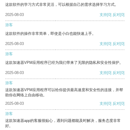
这款软件的学习方式非常灵活，可以根据自己的需求选择学习方式。
2025-08-03
支持
[0]
反对
[0]
游客
这款软件的操作非常简单，即使是小白也能快速上手。
2025-08-03
支持
[0]
反对
[0]
游客
这款加速器VPM应用程序已经为我们带来了无限的隐私和安全性保护。
2025-08-03
支持
[0]
反对
[0]
游客
这款加速器VPM应用程序可以给你提供最高速度和安全性的连接，并帮
助你在网络上自由移动。
2025-08-03
支持
[0]
反对
[0]
游客
这款加速器app的客服很贴心，遇到问题都能及时解决，服务态度非常
好。