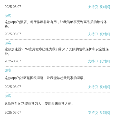
2025-08-07
支持
[0]
反对
[0]
游客
这款app的酒店、餐厅推荐非常有用，让我能够享受到高品质的旅行体
验。
2025-08-07
支持
[0]
反对
[0]
游客
这款加速器VPM应用程序已经为我们带来了无限的隐私保护和安全性保
护。
2025-08-07
支持
[0]
反对
[0]
游客
这款app的社区氛围很温馨，让我能够感受到家的温暖。
2025-08-07
支持
[0]
反对
[0]
游客
这款软件的功能非常强大，使用起来非常方便。
2025-08-07
支持
[0]
反对
[0]