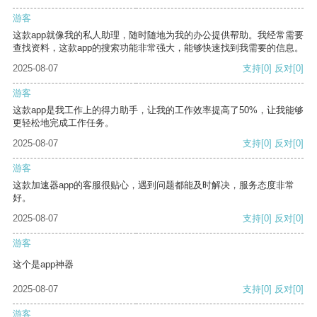
游客
这款app就像我的私人助理，随时随地为我的办公提供帮助。我经常需要
查找资料，这款app的搜索功能非常强大，能够快速找到我需要的信息。
2025-08-07
支持
[0]
反对
[0]
游客
这款app是我工作上的得力助手，让我的工作效率提高了50%，让我能够
更轻松地完成工作任务。
2025-08-07
支持
[0]
反对
[0]
游客
这款加速器app的客服很贴心，遇到问题都能及时解决，服务态度非常
好。
2025-08-07
支持
[0]
反对
[0]
游客
这个是app神器
2025-08-07
支持
[0]
反对
[0]
游客