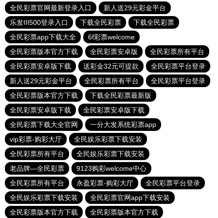
全民彩票官网最新登录入口
新人送29元彩金平台
乐发III500登录入口
下载全民彩票
下载全民彩票
全民彩票app下载大全
6f彩票welcome
全民彩票版本官方下载
全民彩票安卓版
全民彩票所有平台
全民彩票安卓版下载
送彩金32元可提款
全民彩票平台登录
新人送29元彩金平台
全民彩票所有平台
全民彩票平台登录
全民彩票版本官方下载
下载全民彩票最新版
全民彩票安卓版下载
全民彩票安卓版下载
全民彩票下载大全官网
一分大发系统彩票app
vip彩票-购彩大厅
全民娱乐彩票下载安装
全民彩票所有平台
全民娱乐彩票下载安装
老品牌—全民彩票
9123购彩welcome中心
全民彩票所有平台
永盈彩票-购彩大厅
全民彩票平台登录
全民娱乐彩票下载安装
全民彩票官网app下载安装
全民彩票版本官方下载
全民彩票版本官方下载