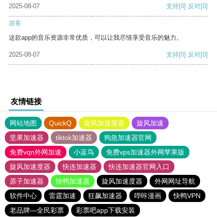
2025-08-07
支持
[0]
反对
[0]
游客
这款app的音乐资源非常优质，可以让我尽情享受音乐的魅力。
2025-08-07
支持
[0]
反对
[0]
友情链接
网站地图
QuickQ
旋风加速度器
旋风加速
坚果加速器
tiktok加速器
狗急加速器官网
免费vqn外网加速
小蓝鸟
免费vps加速器外网苹果版
旋风加速度器
快连加速器
快连加速器官网入口
原子加速器
快鸭加速器
旋风加速度器
外网网址导航
软件中心
雷霆加速
狂飙加速器
哔咔漫画
快鸭VPN
老品牌—全民彩票
彩票吧app下载安装