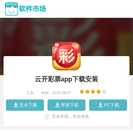
云开彩票app下载安装
工具
|
时间：2025-08-07
|
安卓下载
苹果下载
PC下载
安卓市场，安全绿色