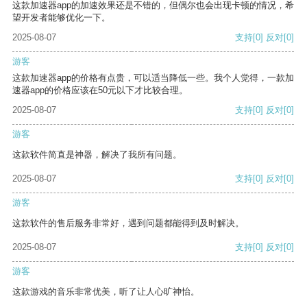
这款加速器app的加速效果还是不错的，但偶尔也会出现卡顿的情况，希
望开发者能够优化一下。
2025-08-07
支持
[0]
反对
[0]
游客
这款加速器app的价格有点贵，可以适当降低一些。我个人觉得，一款加
速器app的价格应该在50元以下才比较合理。
2025-08-07
支持
[0]
反对
[0]
游客
这款软件简直是神器，解决了我所有问题。
2025-08-07
支持
[0]
反对
[0]
游客
这款软件的售后服务非常好，遇到问题都能得到及时解决。
2025-08-07
支持
[0]
反对
[0]
游客
这款游戏的音乐非常优美，听了让人心旷神怡。