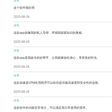
游客
这个软件很好用
2025-08-26
游客
这款app就像我的私人导师，带领我探索知识的奥秘。
2025-08-26
游客
这款app是我娱乐的好帮手，让我能够放松身心，享受美好时光。
2025-08-26
游客
这款加速器VPM应用程序可以给你提供最高速度和安全性的连接。
2025-08-26
游客
这款软件的功能非常强大，可以满足我日常使用的需求。