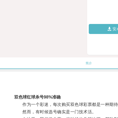
安
简介
双色球红球杀号98%准确
作为一个彩迷，每次购买双色球彩票都是一种期待
然而，有时候选号确实是一门技术活。