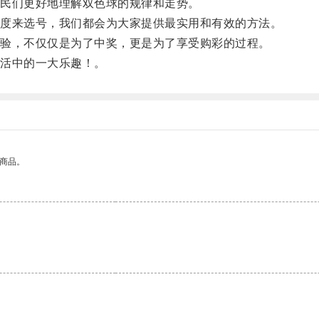
民们更好地理解双色球的规律和走势。
度来选号，我们都会为大家提供最实用和有效的方法。
验，不仅仅是为了中奖，更是为了享受购彩的过程。
活中的一大乐趣！。
的商品。