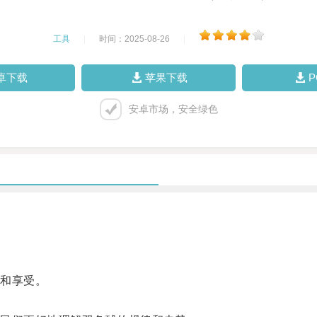
工具
|
时间：2025-08-26
|
卓下载
苹果下载
安卓市场，安全绿色
和享受。