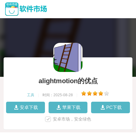
alightmotion的优点
工具
|
时间：2025-08-28
|
安卓下载
苹果下载
PC下载
安卓市场，安全绿色