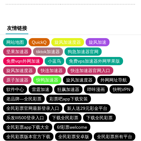
友情链接
网站地图
QuickQ
旋风加速度器
旋风加速
坚果加速器
tiktok加速器
狗急加速器官网
免费vqn外网加速
小蓝鸟
免费vps加速器外网苹果版
旋风加速度器
快连加速器
快连加速器官网入口
原子加速器
快鸭加速器
旋风加速度器
外网网址导航
软件中心
雷霆加速
狂飙加速器
哔咔漫画
快鸭VPN
老品牌—全民彩票
彩票吧app下载安装
全民彩票官网最新登录入口
新人送29元彩金平台
乐发III500登录入口
下载全民彩票
下载全民彩票
全民彩票app下载大全
6f彩票welcome
全民彩票版本官方下载
全民彩票安卓版
全民彩票所有平台