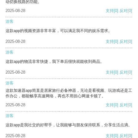
动切换线路的功能。
2025-08-28
支持
[0]
反对
[0]
游客
这款app的视频资源非常丰富，可以满足我不同的娱乐需求。
2025-08-28
支持
[0]
反对
[0]
游客
这款app的物流非常快捷，我下单后很快就能收到商品。
2025-08-28
支持
[0]
反对
[0]
游客
这款加速器app简直是居家旅行必备神器，无论是看视频、玩游戏还是工
作办公，都能畅享高速网络，再也不用担心网速卡顿了。
2025-08-28
支持
[0]
反对
[0]
游客
这款app是我社交的好帮手，让我能够与朋友保持联系，分享生活点滴。
2025-08-28
支持
[0]
反对
[0]