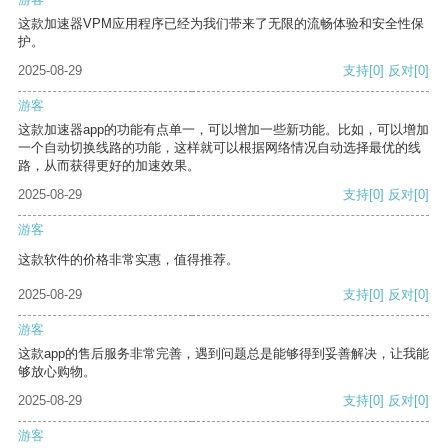
这款加速器VPM应用程序已经为我们带来了无限的流畅体验和安全性保
护。
2025-08-29
支持
[0]
反对
[0]
游客
这款加速器app的功能有点单一，可以增加一些新功能。比如，可以增加
一个自动切换线路的功能，这样就可以根据网络情况自动选择最优的线
路，从而获得更好的加速效果。
2025-08-29
支持
[0]
反对
[0]
游客
这款软件的价格非常实惠，值得推荐。
2025-08-29
支持
[0]
反对
[0]
游客
这款app的售后服务非常完善，遇到问题总是能够得到妥善解决，让我能
够放心购物。
2025-08-29
支持
[0]
反对
[0]
游客