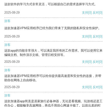
这款软件的学习方式非常灵活，可以根据自己的需求选择学习方式。
2025-08-29
支持
[0]
反对
[0]
游客
这款加速器VPM应用程序已经为我们带来了无限的隐私和安全性保护。
2025-08-29
支持
[0]
反对
[0]
游客
这款app的功能非常强大，可以满足我所有的工作需求。我可以使用它来
编辑文档、制作演示文稿、管理日程安排等。
2025-08-29
支持
[0]
反对
[0]
游客
这款加速器VPM应用程序可以给你提供最高速度和安全性的连接，并帮
助你在网络上自由移动。
2025-08-29
支持
[0]
反对
[0]
游客
这款加速器app简直是居家旅行必备神器，无论是看视频、玩游戏还是工
作办公，都能畅享高速网络，再也不用担心网速卡顿了。以前出差的时