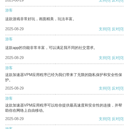
2025-08-29
支持
[0]
反对
[0]
游客
这款游戏非常好玩，画面精美，玩法丰富。
2025-08-29
支持
[0]
反对
[0]
游客
这款app的功能非常丰富，可以满足我不同的社交需求。
2025-08-29
支持
[0]
反对
[0]
游客
这款加速器VPM应用程序已经为我们带来了无限的隐私保护和安全性保
护。
2025-08-29
支持
[0]
反对
[0]
游客
这款加速器VPM应用程序可以给你提供最高速度和安全性的连接，并帮
助你在网络上自由移动。
2025-08-29
支持
[0]
反对
[0]
游客