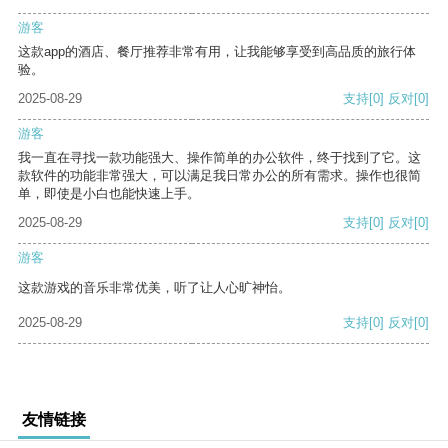
游客
这款app的酒店、餐厅推荐非常有用，让我能够享受到高品质的旅行体
验。
2025-08-29
支持
[0]
反对
[0]
游客
我一直在寻找一款功能强大、操作简单的办公软件，终于找到了它。这
款软件的功能非常强大，可以满足我日常办公的所有需求。操作也很简
单，即使是小白也能快速上手。
2025-08-29
支持
[0]
反对
[0]
游客
这款游戏的音乐非常优美，听了让人心旷神怡。
2025-08-29
支持
[0]
反对
[0]
友情链接