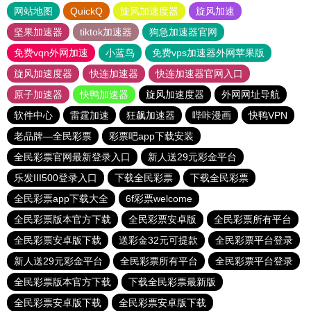
网站地图
QuickQ
旋风加速度器
旋风加速
坚果加速器
tiktok加速器
狗急加速器官网
免费vqn外网加速
小蓝鸟
免费vps加速器外网苹果版
旋风加速度器
快连加速器
快连加速器官网入口
原子加速器
快鸭加速器
旋风加速度器
外网网址导航
软件中心
雷霆加速
狂飙加速器
哔咔漫画
快鸭VPN
老品牌—全民彩票
彩票吧app下载安装
全民彩票官网最新登录入口
新人送29元彩金平台
乐发III500登录入口
下载全民彩票
下载全民彩票
全民彩票app下载大全
6f彩票welcome
全民彩票版本官方下载
全民彩票安卓版
全民彩票所有平台
全民彩票安卓版下载
送彩金32元可提款
全民彩票平台登录
新人送29元彩金平台
全民彩票所有平台
全民彩票平台登录
全民彩票版本官方下载
下载全民彩票最新版
全民彩票安卓版下载
全民彩票安卓版下载