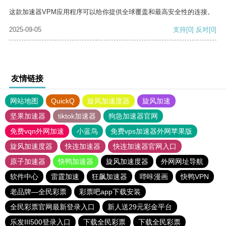
这款加速器VPM应用程序可以给你提供全球覆盖和最高安全性的连接。
2025-09-05
支持
[0]
反对
[0]
友情链接
网站地图
QuickQ
旋风加速度器
旋风加速
坚果加速器
tiktok加速器
狗急加速器官网
免费vqn外网加速
小蓝鸟
免费vps加速器外网苹果版
旋风加速度器
快连加速器
快连加速器官网入口
原子加速器
快鸭加速器
旋风加速度器
外网网址导航
软件中心
雷霆加速
狂飙加速器
哔咔漫画
快鸭VPN
老品牌—全民彩票
彩票吧app下载安装
全民彩票官网最新登录入口
新人送29元彩金平台
乐发III500登录入口
下载全民彩票
下载全民彩票