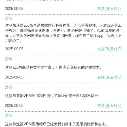
2025-09-05
支持
[0]
反对
[0]
游客
这款加速器app简直是居家旅行必备神器，无论是看视频、玩游戏还是工
作办公，都能畅享高速网络，再也不用担心网速卡顿了。以前出差的时
候，经常因为网速慢而无法正常使用网络，现在有了这个app，我再也不
用担心了。
2025-09-05
支持
[0]
反对
[0]
游客
这款app的商品种类非常丰富，可以满足我所有的购物需求。
2025-09-05
支持
[0]
反对
[0]
游客
这款加速器VPM应用程序提供了顶级的安全性和隐私保护。
2025-09-05
支持
[0]
反对
[0]
游客
这款加速器VPM应用程序已经为我们带来了无限的隐私和自由。