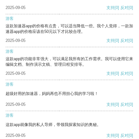
2025-09-05
支持
[0]
反对
[0]
游客
这款加速器app的价格有点贵，可以适当降低一些。我个人觉得，一款加
速器app的价格应该在50元以下才比较合理。
2025-09-05
支持
[0]
反对
[0]
游客
这款app的功能非常强大，可以满足我所有的工作需求。我可以使用它来
编辑文档、制作演示文稿、管理日程安排等。
2025-09-05
支持
[0]
反对
[0]
游客
超级好用的加速器，妈妈再也不用担心我的学习啦！
2025-09-05
支持
[0]
反对
[0]
游客
这款app就像我的私人导师，带领我探索知识的奥秘。
2025-09-05
支持
[0]
反对
[0]