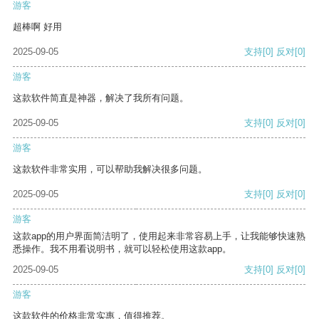
游客
超棒啊 好用
2025-09-05
支持
[0]
反对
[0]
游客
这款软件简直是神器，解决了我所有问题。
2025-09-05
支持
[0]
反对
[0]
游客
这款软件非常实用，可以帮助我解决很多问题。
2025-09-05
支持
[0]
反对
[0]
游客
这款app的用户界面简洁明了，使用起来非常容易上手，让我能够快速熟
悉操作。我不用看说明书，就可以轻松使用这款app。
2025-09-05
支持
[0]
反对
[0]
游客
这款软件的价格非常实惠，值得推荐。