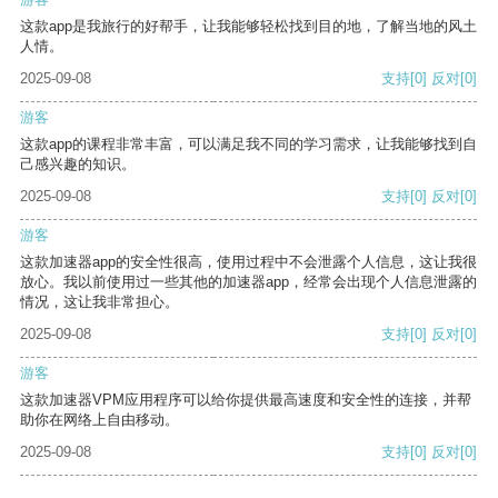
这款app是我旅行的好帮手，让我能够轻松找到目的地，了解当地的风土
人情。
2025-09-08
支持
[0]
反对
[0]
游客
这款app的课程非常丰富，可以满足我不同的学习需求，让我能够找到自
己感兴趣的知识。
2025-09-08
支持
[0]
反对
[0]
游客
这款加速器app的安全性很高，使用过程中不会泄露个人信息，这让我很
放心。我以前使用过一些其他的加速器app，经常会出现个人信息泄露的
情况，这让我非常担心。
2025-09-08
支持
[0]
反对
[0]
游客
这款加速器VPM应用程序可以给你提供最高速度和安全性的连接，并帮
助你在网络上自由移动。
2025-09-08
支持
[0]
反对
[0]