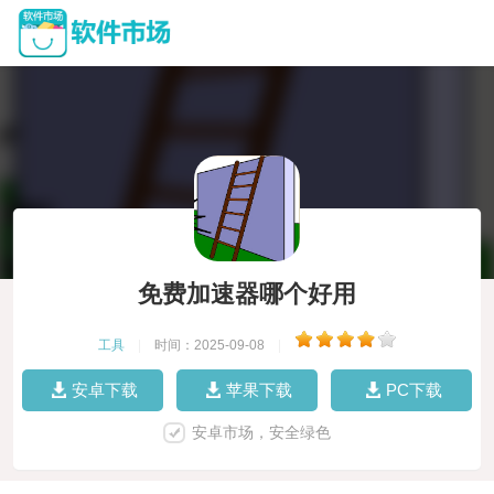
免费加速器哪个好用
工具
|
时间：2025-09-08
|
安卓下载
苹果下载
PC下载
安卓市场，安全绿色