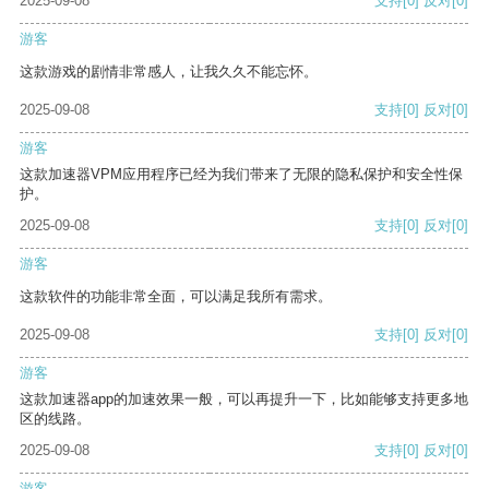
2025-09-08
支持
[0]
反对
[0]
游客
这款游戏的剧情非常感人，让我久久不能忘怀。
2025-09-08
支持
[0]
反对
[0]
游客
这款加速器VPM应用程序已经为我们带来了无限的隐私保护和安全性保
护。
2025-09-08
支持
[0]
反对
[0]
游客
这款软件的功能非常全面，可以满足我所有需求。
2025-09-08
支持
[0]
反对
[0]
游客
这款加速器app的加速效果一般，可以再提升一下，比如能够支持更多地
区的线路。
2025-09-08
支持
[0]
反对
[0]
游客