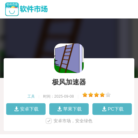
极风加速器
工具
|
时间：2025-09-08
|
安卓下载
苹果下载
PC下载
安卓市场，安全绿色