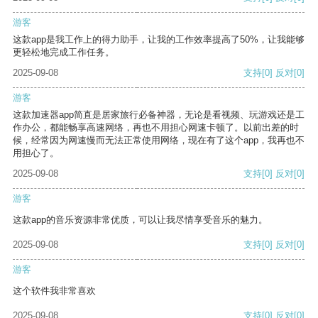
游客
这款app是我工作上的得力助手，让我的工作效率提高了50%，让我能够
更轻松地完成工作任务。
2025-09-08
支持
[0]
反对
[0]
游客
这款加速器app简直是居家旅行必备神器，无论是看视频、玩游戏还是工
作办公，都能畅享高速网络，再也不用担心网速卡顿了。以前出差的时
候，经常因为网速慢而无法正常使用网络，现在有了这个app，我再也不
用担心了。
2025-09-08
支持
[0]
反对
[0]
游客
这款app的音乐资源非常优质，可以让我尽情享受音乐的魅力。
2025-09-08
支持
[0]
反对
[0]
游客
这个软件我非常喜欢
2025-09-08
支持
[0]
反对
[0]