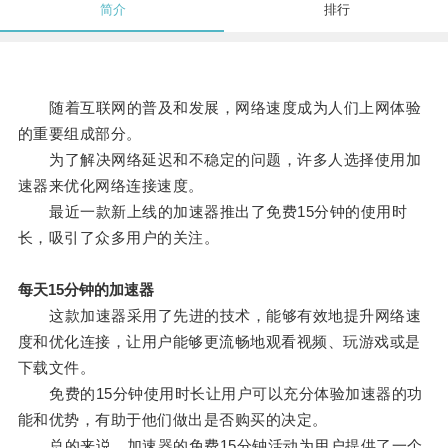
简介
排行
随着互联网的普及和发展，网络速度成为人们上网体验
的重要组成部分。
为了解决网络延迟和不稳定的问题，许多人选择使用加
速器来优化网络连接速度。
最近一款新上线的加速器推出了免费15分钟的使用时
长，吸引了众多用户的关注。
每天15分钟的加速器
这款加速器采用了先进的技术，能够有效地提升网络速
度和优化连接，让用户能够更流畅地观看视频、玩游戏或是
下载文件。
免费的15分钟使用时长让用户可以充分体验加速器的功
能和优势，有助于他们做出是否购买的决定。
总的来说，加速器的免费15分钟活动为用户提供了一个