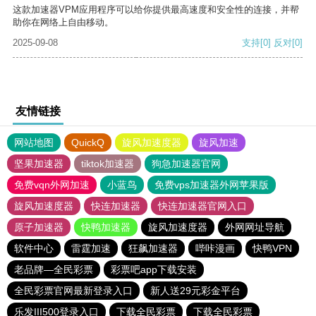
这款加速器VPM应用程序可以给你提供最高速度和安全性的连接，并帮
助你在网络上自由移动。
2025-09-08
支持
[0]
反对
[0]
友情链接
网站地图
QuickQ
旋风加速度器
旋风加速
坚果加速器
tiktok加速器
狗急加速器官网
免费vqn外网加速
小蓝鸟
免费vps加速器外网苹果版
旋风加速度器
快连加速器
快连加速器官网入口
原子加速器
快鸭加速器
旋风加速度器
外网网址导航
软件中心
雷霆加速
狂飙加速器
哔咔漫画
快鸭VPN
老品牌—全民彩票
彩票吧app下载安装
全民彩票官网最新登录入口
新人送29元彩金平台
乐发III500登录入口
下载全民彩票
下载全民彩票