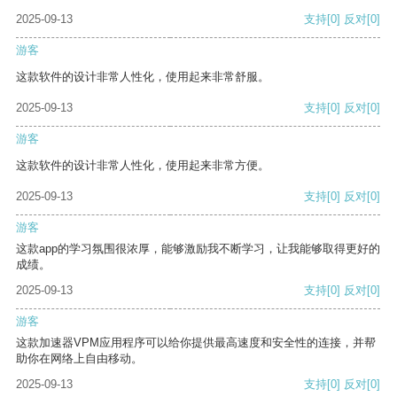
2025-09-13
支持
[0]
反对
[0]
游客
这款软件的设计非常人性化，使用起来非常舒服。
2025-09-13
支持
[0]
反对
[0]
游客
这款软件的设计非常人性化，使用起来非常方便。
2025-09-13
支持
[0]
反对
[0]
游客
这款app的学习氛围很浓厚，能够激励我不断学习，让我能够取得更好的
成绩。
2025-09-13
支持
[0]
反对
[0]
游客
这款加速器VPM应用程序可以给你提供最高速度和安全性的连接，并帮
助你在网络上自由移动。
2025-09-13
支持
[0]
反对
[0]