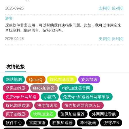
2025-09-26
支持
[0]
反对
[0]
游客
这款软件非常实用，可以帮助我解决很多问题。比如，我可以使用它来
查找资料、翻译语言、编写代码等。
2025-09-26
支持
[0]
反对
[0]
友情链接
网站地图
QuickQ
旋风加速度器
旋风加速
坚果加速器
tiktok加速器
狗急加速器官网
免费vqn外网加速
小蓝鸟
免费vps加速器外网苹果版
旋风加速度器
快连加速器
快连加速器官网入口
原子加速器
快鸭加速器
旋风加速度器
外网网址导航
软件中心
雷霆加速
狂飙加速器
哔咔漫画
快鸭VPN