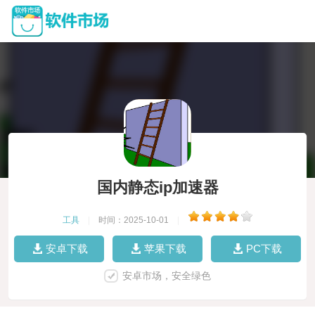
国内静态ip加速器
工具
|
时间：2025-10-01
|
安卓下载
苹果下载
PC下载
安卓市场，安全绿色