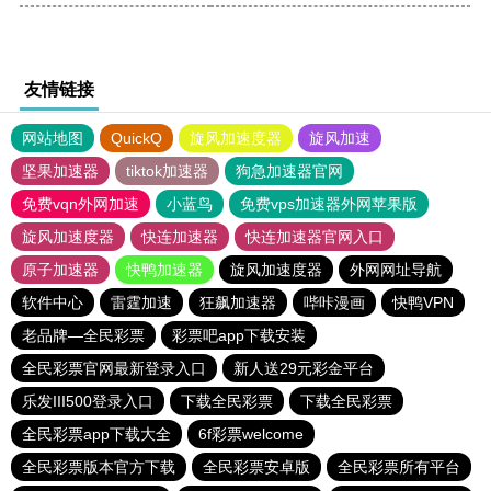
友情链接
网站地图
QuickQ
旋风加速度器
旋风加速
坚果加速器
tiktok加速器
狗急加速器官网
免费vqn外网加速
小蓝鸟
免费vps加速器外网苹果版
旋风加速度器
快连加速器
快连加速器官网入口
原子加速器
快鸭加速器
旋风加速度器
外网网址导航
软件中心
雷霆加速
狂飙加速器
哔咔漫画
快鸭VPN
老品牌—全民彩票
彩票吧app下载安装
全民彩票官网最新登录入口
新人送29元彩金平台
乐发III500登录入口
下载全民彩票
下载全民彩票
全民彩票app下载大全
6f彩票welcome
全民彩票版本官方下载
全民彩票安卓版
全民彩票所有平台