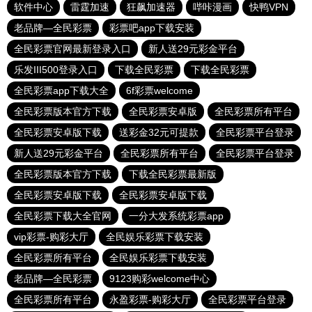
软件中心
雷霆加速
狂飙加速器
哔咔漫画
快鸭VPN
老品牌—全民彩票
彩票吧app下载安装
全民彩票官网最新登录入口
新人送29元彩金平台
乐发III500登录入口
下载全民彩票
下载全民彩票
全民彩票app下载大全
6f彩票welcome
全民彩票版本官方下载
全民彩票安卓版
全民彩票所有平台
全民彩票安卓版下载
送彩金32元可提款
全民彩票平台登录
新人送29元彩金平台
全民彩票所有平台
全民彩票平台登录
全民彩票版本官方下载
下载全民彩票最新版
全民彩票安卓版下载
全民彩票安卓版下载
全民彩票下载大全官网
一分大发系统彩票app
vip彩票-购彩大厅
全民娱乐彩票下载安装
全民彩票所有平台
全民娱乐彩票下载安装
老品牌—全民彩票
9123购彩welcome中心
全民彩票所有平台
永盈彩票-购彩大厅
全民彩票平台登录