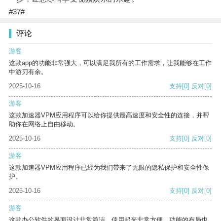
#37#
评论
游客
这款app的功能非常强大，可以满足我所有的工作需求，让我能够在工作
中游刃有余。
2025-10-16
支持
[0]
反对
[0]
游客
这款加速器VPM应用程序可以给你提供最高速度和安全性的连接，并帮
助你在网络上自由移动。
2025-10-16
支持
[0]
反对
[0]
游客
这款加速器VPM应用程序已经为我们带来了无限的隐私保护和安全性保
护。
2025-10-16
支持
[0]
反对
[0]
游客
这款办公软件的界面设计非常简洁，使用起来非常方便。功能的布局也