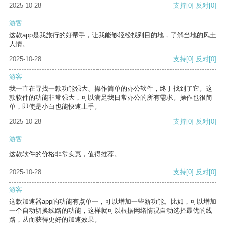
2025-10-28
支持
[0]
反对
[0]
游客
这款app是我旅行的好帮手，让我能够轻松找到目的地，了解当地的风土
人情。
2025-10-28
支持
[0]
反对
[0]
游客
我一直在寻找一款功能强大、操作简单的办公软件，终于找到了它。这
款软件的功能非常强大，可以满足我日常办公的所有需求。操作也很简
单，即使是小白也能快速上手。
2025-10-28
支持
[0]
反对
[0]
游客
这款软件的价格非常实惠，值得推荐。
2025-10-28
支持
[0]
反对
[0]
游客
这款加速器app的功能有点单一，可以增加一些新功能。比如，可以增加
一个自动切换线路的功能，这样就可以根据网络情况自动选择最优的线
路，从而获得更好的加速效果。