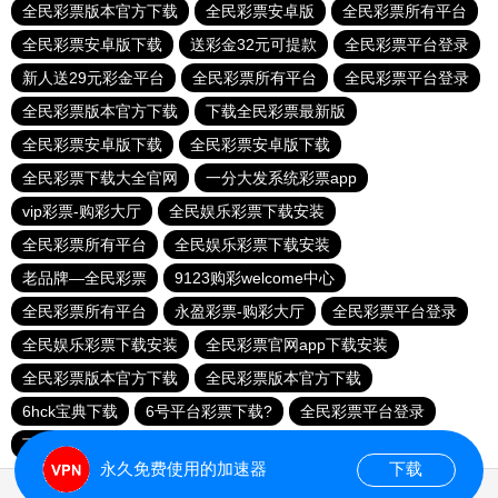
全民彩票版本官方下载
全民彩票安卓版
全民彩票所有平台
全民彩票安卓版下载
送彩金32元可提款
全民彩票平台登录
新人送29元彩金平台
全民彩票所有平台
全民彩票平台登录
全民彩票版本官方下载
下载全民彩票最新版
全民彩票安卓版下载
全民彩票安卓版下载
全民彩票下载大全官网
一分大发系统彩票app
vip彩票-购彩大厅
全民娱乐彩票下载安装
全民彩票所有平台
全民娱乐彩票下载安装
老品牌—全民彩票
9123购彩welcome中心
全民彩票所有平台
永盈彩票-购彩大厅
全民彩票平台登录
全民娱乐彩票下载安装
全民彩票官网app下载安装
全民彩票版本官方下载
全民彩票版本官方下载
6hck宝典下载
6号平台彩票下载?
全民彩票平台登录
下载全民彩票
168彩票平台8元彩金
永久免费使用的加速器
下载