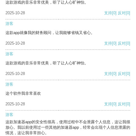
这款游戏的音乐非常优美，听了让人心旷神怡。
2025-10-28
支持
[0]
反对
[0]
游客
这款app就像我的财务顾问，让我能够省钱又省心。
2025-10-28
支持
[0]
反对
[0]
游客
这款游戏的音乐非常优美，听了让人心旷神怡。
2025-10-28
支持
[0]
反对
[0]
游客
这个软件我非常喜欢
2025-10-28
支持
[0]
反对
[0]
游客
这款加速器app的安全性很高，使用过程中不会泄露个人信息，这让我很
放心。我以前使用过一些其他的加速器app，经常会出现个人信息泄露的
情况，这让我非常担心。