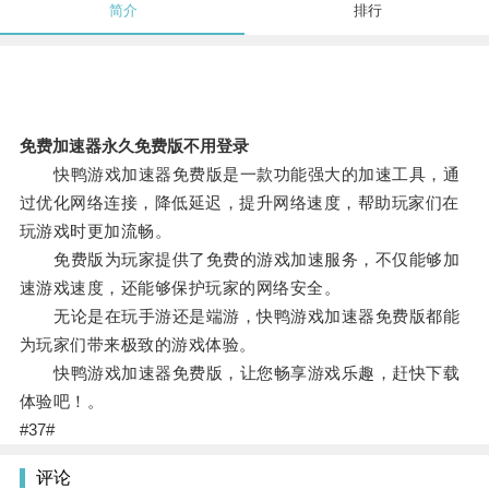
简介
排行
免费加速器永久免费版不用登录
快鸭游戏加速器免费版是一款功能强大的加速工具，通
过优化网络连接，降低延迟，提升网络速度，帮助玩家们在
玩游戏时更加流畅。
免费版为玩家提供了免费的游戏加速服务，不仅能够加
速游戏速度，还能够保护玩家的网络安全。
无论是在玩手游还是端游，快鸭游戏加速器免费版都能
为玩家们带来极致的游戏体验。
快鸭游戏加速器免费版，让您畅享游戏乐趣，赶快下载
体验吧！。
#37#
评论