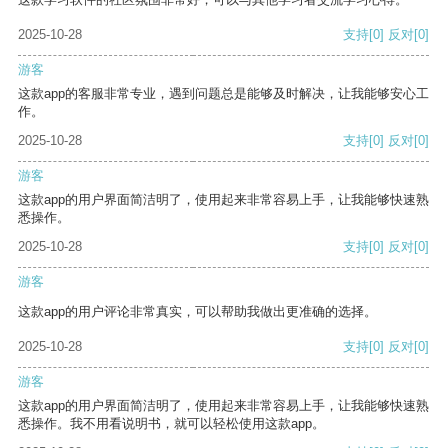
2025-10-28
支持
[0]
反对
[0]
游客
这款app的客服非常专业，遇到问题总是能够及时解决，让我能够安心工
作。
2025-10-28
支持
[0]
反对
[0]
游客
这款app的用户界面简洁明了，使用起来非常容易上手，让我能够快速熟
悉操作。
2025-10-28
支持
[0]
反对
[0]
游客
这款app的用户评论非常真实，可以帮助我做出更准确的选择。
2025-10-28
支持
[0]
反对
[0]
游客
这款app的用户界面简洁明了，使用起来非常容易上手，让我能够快速熟
悉操作。我不用看说明书，就可以轻松使用这款app。