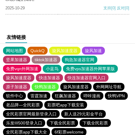
2025-10-29
支持
[0]
反对
[0]
友情链接
网站地图
QuickQ
旋风加速度器
旋风加速
坚果加速器
tiktok加速器
狗急加速器官网
免费vqn外网加速
小蓝鸟
免费vps加速器外网苹果版
旋风加速度器
快连加速器
快连加速器官网入口
原子加速器
快鸭加速器
旋风加速度器
外网网址导航
软件中心
雷霆加速
狂飙加速器
哔咔漫画
快鸭VPN
老品牌—全民彩票
彩票吧app下载安装
全民彩票官网最新登录入口
新人送29元彩金平台
乐发III500登录入口
下载全民彩票
下载全民彩票
全民彩票app下载大全
6f彩票welcome