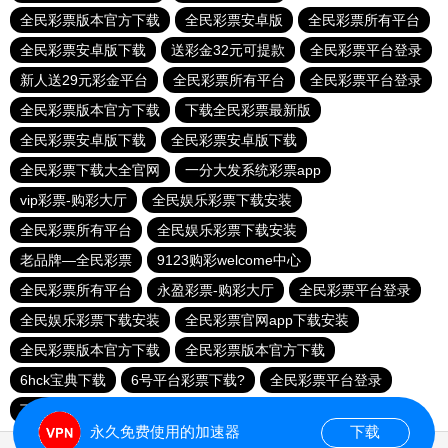
全民彩票版本官方下载
全民彩票安卓版
全民彩票所有平台
全民彩票安卓版下载
送彩金32元可提款
全民彩票平台登录
新人送29元彩金平台
全民彩票所有平台
全民彩票平台登录
全民彩票版本官方下载
下载全民彩票最新版
全民彩票安卓版下载
全民彩票安卓版下载
全民彩票下载大全官网
一分大发系统彩票app
vip彩票-购彩大厅
全民娱乐彩票下载安装
全民彩票所有平台
全民娱乐彩票下载安装
老品牌—全民彩票
9123购彩welcome中心
全民彩票所有平台
永盈彩票-购彩大厅
全民彩票平台登录
全民娱乐彩票下载安装
全民彩票官网app下载安装
全民彩票版本官方下载
全民彩票版本官方下载
6hck宝典下载
6号平台彩票下载?
全民彩票平台登录
下载全民彩票
168彩票平台8元彩金
永久免费使用的加速器
下载