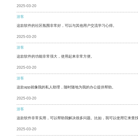
2025-03-20
游客
这款软件的社区氛围非常好，可以与其他用户交流学习心得。
2025-03-20
游客
这款软件的功能非常强大，使用起来非常方便。
2025-03-20
游客
这款app就像我的私人助理，随时随地为我的办公提供帮助。
2025-03-20
游客
这款软件非常实用，可以帮助我解决很多问题。比如，我可以使用它来查
2025-03-20