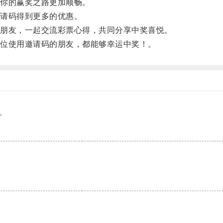
你的赢奖之路更加顺畅。
请码得到更多的优惠。
朋友，一起交流彩票心得，共同分享中奖喜悦。
位使用邀请码的朋友，都能够幸运中奖！。
。