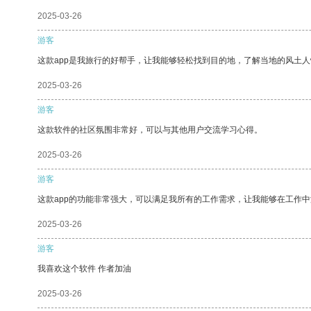
2025-03-26
游客
这款app是我旅行的好帮手，让我能够轻松找到目的地，了解当地的风土人
2025-03-26
游客
这款软件的社区氛围非常好，可以与其他用户交流学习心得。
2025-03-26
游客
这款app的功能非常强大，可以满足我所有的工作需求，让我能够在工作
2025-03-26
游客
我喜欢这个软件 作者加油
2025-03-26