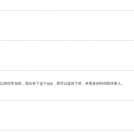
我以前经常加班，现在有了这个app，我可以提前下班，有更多的时间陪伴家人。